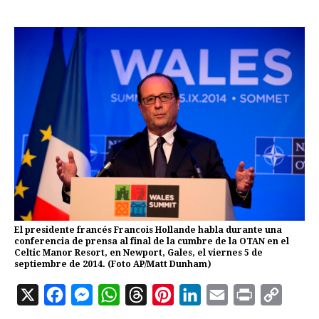
El presidente francés Francois Hollande habla durante una
conferencia de prensa al final de la cumbre de la OTAN en el
Celtic Manor Resort, en Newport, Gales, el viernes 5 de
septiembre de 2014. (Foto AP/Matt Dunham)
X
F
M
W
T
P
L
E
P
C
a
e
h
h
i
i
m
r
o