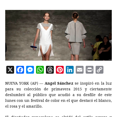
X
F
M
W
T
P
L
E
P
C
a
e
h
h
i
i
m
r
o
NUEVA YORK (AP) —
Angel Sánchez
se inspiró en la luz
c
s
a
r
n
n
a
i
p
para su colección de primavera 2015 y ciertamente
e
s
t
e
t
k
i
n
y
deslumbró al público que acudió a su desfile de este
lunes con un festival de color en el que destacó el blanco,
b
e
s
a
e
e
l
t
L
el rosa y el amarillo.
o
n
A
d
r
d
i
o
g
p
s
e
I
n