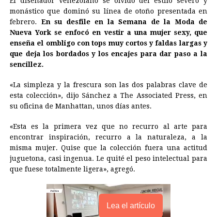
El diseñador venezolano se olvidó del estilo severo y
monástico que dominó su línea de otoño presentada en
k
e
p
s
n
k
febrero.
En su desfile en la Semana de la Moda de
r
t
Nueva York se enfocó en vestir a una mujer sexy, que
enseña el ombligo con tops muy cortos y faldas largas y
que deja los bordados y los encajes para dar paso a la
sencillez.
«La simpleza y la frescura son las dos palabras clave de
esta colección», dijo Sánchez a The Associated Press, en
su oficina de Manhattan, unos días antes.
«Esta es la primera vez que no recurro al arte para
encontrar inspiración, recurro a la naturaleza, a la
misma mujer. Quise que la colección fuera una actitud
juguetona, casi ingenua. Le quité el peso intelectual para
que fuese totalmente ligera», agregó.
Lea el artículo