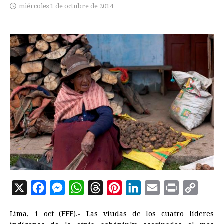
miércoles 1 de octubre de 2014
X
F
M
W
T
P
L
E
P
C
a
e
h
h
i
i
m
r
o
Lima, 1 oct (EFE).- Las viudas de los cuatro líderes
c
s
a
r
n
n
a
i
p