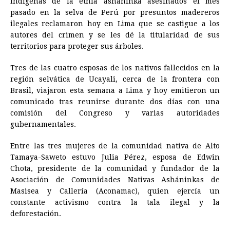
indígenas de la etnia asháninka asesinados el mes
e
s
t
e
t
k
i
n
y
pasado en la selva de Perú por presuntos madereros
ilegales reclamaron hoy en Lima que se castigue a los
b
e
s
a
e
e
l
t
L
autores del crimen y se les dé la titularidad de sus
o
n
A
d
r
d
i
territorios para proteger sus árboles.
o
g
p
s
e
I
n
Tres de las cuatro esposas de los nativos fallecidos en la
k
e
p
s
n
k
región selvática de Ucayali, cerca de la frontera con
r
t
Brasil, viajaron esta semana a Lima y hoy emitieron un
comunicado tras reunirse durante dos días con una
comisión del Congreso y varias autoridades
gubernamentales.
Entre las tres mujeres de la comunidad nativa de Alto
Tamaya-Saweto estuvo Julia Pérez, esposa de Edwin
Chota, presidente de la comunidad y fundador de la
Asociación de Comunidades Nativas Asháninkas de
Masisea y Callería (Aconamac), quien ejercía un
constante activismo contra la tala ilegal y la
deforestación.