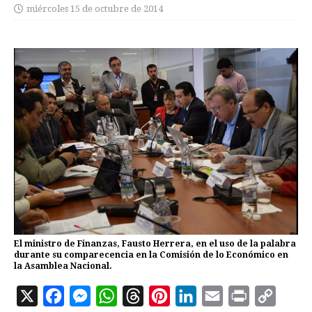
miércoles 15 de octubre de 2014
El ministro de Finanzas, Fausto Herrera, en el uso de la palabra
durante su comparecencia en la Comisión de lo Económico en
la Asamblea Nacional.
X
F
M
W
T
P
L
E
P
C