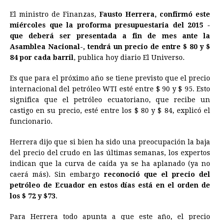
a
e
h
h
i
i
m
r
o
El ministro de Finanzas,
Fausto Herrera, confirmó este
c
s
a
r
n
n
a
i
p
miércoles que la proforma presupuestaria del 2015 -
e
s
t
e
t
k
i
n
y
que deberá ser presentada a fin de mes ante la
Asamblea Nacional-, tendrá un precio de entre $ 80 y $
b
e
s
a
e
e
l
t
L
84 por cada barril
, publica hoy diario El Universo.
o
n
A
d
r
d
i
o
g
p
s
e
I
n
Es que para el próximo año se tiene previsto que el precio
internacional del petróleo WTI esté entre $ 90 y $ 95. Esto
k
e
p
s
n
k
significa que el petróleo ecuatoriano, que recibe un
r
t
castigo en su precio, esté entre los $ 80 y $ 84, explicó el
funcionario.
Herrera dijo que si bien ha sido una preocupación la baja
del precio del crudo en las últimas semanas, los expertos
indican que la curva de caída ya se ha aplanado (ya no
caerá más). Sin embargo
reconoció que el precio del
petróleo de Ecuador en estos días está en el orden de
los $ 72 y $73
.
Para Herrera todo apunta a que este año, el precio