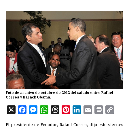
Foto de archivo de octubre de 2012 del saludo entre Rafael
Correa y Barack Obama.
X
F
M
W
T
P
L
E
P
C
a
e
h
h
i
i
m
r
o
El presidente de Ecuador, Rafael Correa, dijo este viernes
c
s
a
r
n
n
a
i
p