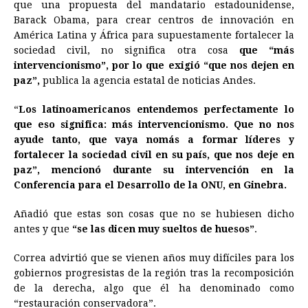
que una propuesta del mandatario estadounidense,
e
s
t
e
t
k
i
n
y
Barack Obama, para crear centros de innovación en
América Latina y África para supuestamente fortalecer la
b
e
s
a
e
e
l
t
L
sociedad civil, no significa otra cosa
que “más
o
n
A
d
r
d
i
intervencionismo”, por lo que exigió “que nos dejen en
o
g
p
s
e
I
n
paz”,
publica la agencia estatal de noticias Andes.
k
e
p
s
n
k
“
Los latinoamericanos entendemos perfectamente lo
r
t
que eso significa: más intervencionismo. Que no nos
ayude tanto, que vaya nomás a formar líderes y
fortalecer la sociedad civil en su país, que nos deje en
paz”, mencionó durante su intervención en la
Conferencia para el Desarrollo de la ONU, en Ginebra.
Añadió que estas son cosas que no se hubiesen dicho
antes y que
“se las dicen muy sueltos de huesos”
.
Correa advirtió que se vienen años muy difíciles para los
gobiernos progresistas de la región tras la recomposición
de la derecha, algo que él ha denominado como
“restauración conservadora”.