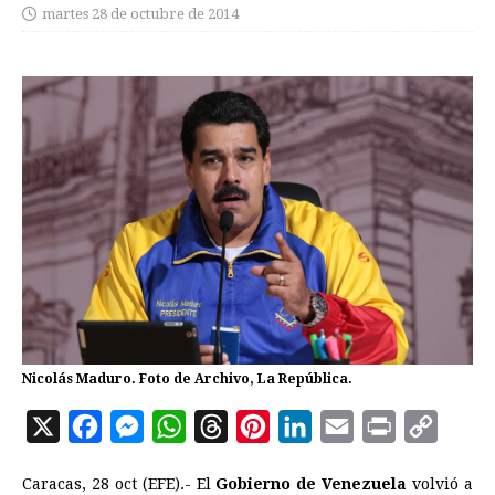
martes 28 de octubre de 2014
Nicolás Maduro. Foto de Archivo, La República.
X
F
M
W
T
P
L
E
P
C
a
e
h
h
i
i
m
r
o
Caracas, 28 oct (EFE).- El
Gobierno de Venezuela
volvió a
c
s
a
r
n
n
a
i
p