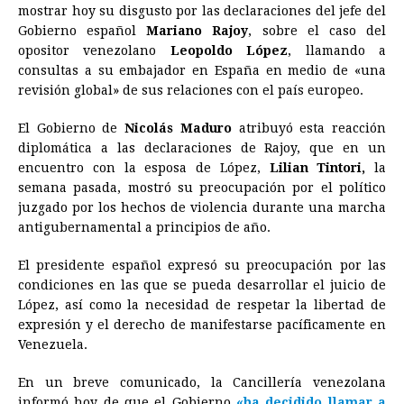
mostrar hoy su disgusto por las declaraciones del jefe del
e
s
t
e
t
k
i
n
y
Gobierno español
Mariano Rajoy
, sobre el caso del
opositor venezolano
b
e
s
Leopoldo López
a
e
e
, llamando a
l
t
L
consultas a su embajador en España en medio de «una
o
n
A
d
r
d
i
revisión global» de sus relaciones con el país europeo.
o
g
p
s
e
I
n
El Gobierno de
Nicolás Maduro
atribuyó esta reacción
k
e
p
s
n
k
diplomática a las declaraciones de Rajoy, que en un
r
t
encuentro con la esposa de López,
Lilian Tintori,
la
semana pasada, mostró su preocupación por el político
juzgado por los hechos de violencia durante una marcha
antigubernamental a principios de año.
El presidente español expresó su preocupación por las
condiciones en las que se pueda desarrollar el juicio de
López, así como la necesidad de respetar la libertad de
expresión y el derecho de manifestarse pacíficamente en
Venezuela.
En un breve comunicado, la Cancillería venezolana
informó hoy de que el Gobierno
«ha decidido llamar a