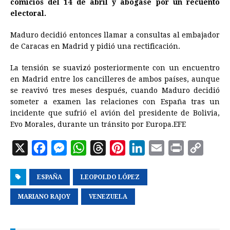
comicios del 14 de abril y abogase por un recuento
electoral.
Maduro decidió entonces llamar a consultas al embajador
de Caracas en Madrid y pidió una rectificación.
La tensión se suavizó posteriormente con un encuentro
en Madrid entre los cancilleres de ambos países, aunque
se reavivó tres meses después, cuando Maduro decidió
someter a examen las relaciones con España tras un
incidente que sufrió el avión del presidente de Bolivia,
Evo Morales, durante un tránsito por Europa.EFE
X
F
M
W
T
P
L
E
P
C
a
e
h
h
i
i
m
r
o
ESPAÑA
c
s
LEOPOLDO LÓPEZ
a
r
n
n
a
i
p
e
s
t
e
t
k
i
n
y
MARIANO RAJOY
VENEZUELA
b
e
s
a
e
e
l
t
L
o
n
A
d
r
d
i