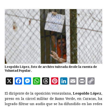
Leopoldo López, foto de archivo tuiteada desde la cuenta de
Voluntad Popular.
X
F
M
W
T
P
L
E
P
C
a
e
h
h
i
i
m
r
o
El dirigente de la oposición venezolana,
Leopoldo López
,
c
s
a
r
n
n
a
i
p
preso en la cárcel militar de Ramo Verde, en Caracas, ha
e
s
t
e
t
k
i
n
y
logrado filtrar un audio que se ha difundido en las redes