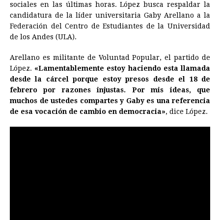
sociales en las últimas horas. López busca respaldar la
b
e
s
a
e
e
l
t
L
candidatura de la líder universitaria Gaby Arellano a la
o
n
A
d
r
d
i
Federación del Centro de Estudiantes de la Universidad
o
g
p
s
e
I
n
de los Andes (ULA).
k
e
p
s
n
k
Arellano es militante de Voluntad Popular, el partido de
r
t
López.
«Lamentablemente estoy haciendo esta llamada
desde la cárcel porque estoy presos desde el 18 de
febrero por razones injustas. Por mis ideas, que
muchos de ustedes compartes y Gaby es una referencia
de esa vocación de cambio en democracia»
, dice López.