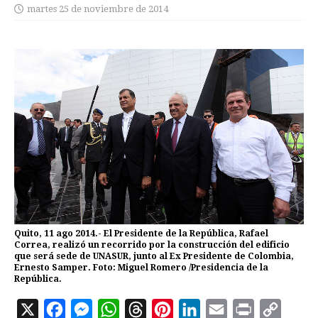
martes 25 de noviembre de 2014
Quito, 11 ago 2014.- El Presidente de la República, Rafael
Correa, realizó un recorrido por la construcción del edificio
que será sede de UNASUR, junto al Ex Presidente de Colombia,
Ernesto Samper. Foto: Miguel Romero /Presidencia de la
República.
X
F
M
W
T
P
L
E
P
C