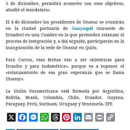
5 de diciembre, permitirá acometer con esos objetivos,
añadió el mandatario.
El 4 de diciembre los presidentes de Unasur se reunirán
en la ciudad portuaria de
Guayaquil
(suroeste de
Ecuador
) en una Cumbre en la que pretenden relanzar el
proceso de integración y, a día seguido, participarán en la
inauguración de la sede de Unasur en Quito.
Para Correa, esas fechas van a ser «históricas para
Ecuador
y para Sudamérica», porque va a suponer el
«relanzamiento de esa gran esperanza que se llama
Unasur».
La Unión Suramericana está formada por Argentina,
Bolivia, Brasil, Colombia, Chile,
Ecuador
, Guyana,
Paraguay, Perú, Surinam, Uruguay y Venezuela. EFE
X
F
M
W
T
P
L
E
P
C
a
e
h
h
i
i
m
r
o