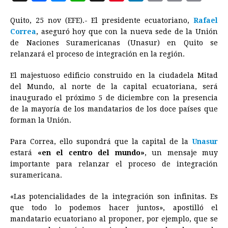
a
e
h
h
i
i
m
r
o
Quito, 25 nov (EFE).- El presidente ecuatoriano,
Rafael
c
s
a
r
n
n
a
i
p
Correa
, aseguró hoy que con la nueva sede de la Unión
e
s
t
e
t
k
i
n
y
de Naciones Suramericanas (Unasur) en Quito se
relanzará el proceso de integración en la región.
b
e
s
a
e
e
l
t
L
o
n
A
d
r
d
i
El majestuoso edificio construido en la ciudadela Mitad
o
g
p
s
e
I
n
del Mundo, al norte de la capital ecuatoriana, será
inaugurado el próximo 5 de diciembre con la presencia
k
e
p
s
n
k
de la mayoría de los mandatarios de los doce países que
r
t
forman la Unión.
Para Correa, ello supondrá que la capital de la
Unasur
estará
«en el centro del mundo»
, un mensaje muy
importante para relanzar el proceso de integración
suramericana.
«Las potencialidades de la integración son infinitas. Es
que todo lo podemos hacer juntos», apostilló el
mandatario ecuatoriano al proponer, por ejemplo, que se