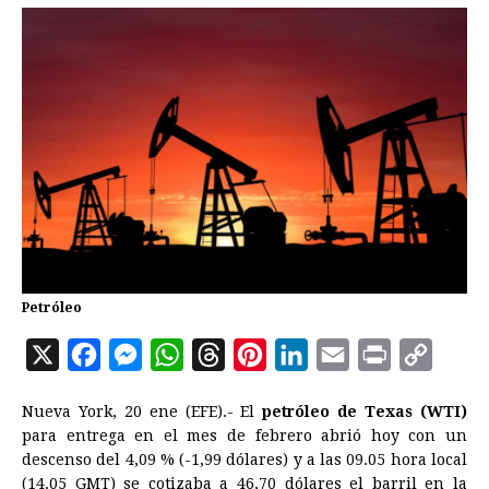
Petróleo
X
F
M
W
T
P
L
E
P
C
a
e
h
h
i
i
m
r
o
Nueva York, 20 ene (EFE).- El
petróleo de Texas (WTI)
c
s
a
r
n
n
a
i
p
para entrega en el mes de febrero abrió hoy con un
e
s
t
e
t
k
i
n
y
descenso del 4,09 % (-1,99 dólares) y a las 09.05 hora local
(14.05 GMT) se cotizaba a 46,70 dólares el barril en la
b
e
s
a
e
e
l
t
L