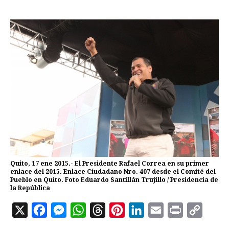
Quito, 17 ene 2015.- El Presidente Rafael Correa en su primer
enlace del 2015. Enlace Ciudadano Nro. 407 desde el Comité del
Pueblo en Quito. Foto Eduardo Santillán Trujillo / Presidencia de
la República
X
F
M
W
T
P
L
E
P
C
a
e
h
h
i
i
m
r
o