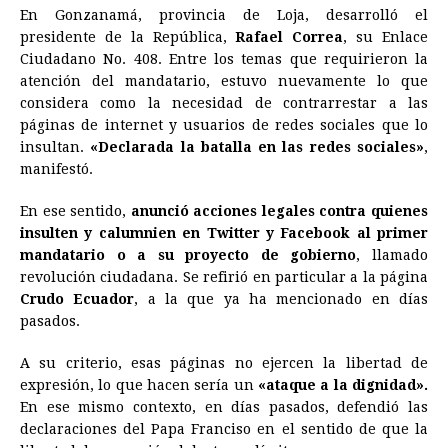
En Gonzanamá, provincia de Loja, desarrolló el
c
s
a
r
n
n
a
i
p
presidente de la República,
Rafael Correa
, su Enlace
e
s
t
e
t
k
i
n
y
Ciudadano No. 408. Entre los temas que requirieron la
atención del mandatario, estuvo nuevamente lo que
b
e
s
a
e
e
l
t
L
considera como la necesidad de contrarrestar a las
o
n
A
d
r
d
i
páginas de internet y usuarios de redes sociales que lo
o
g
p
s
e
I
n
insultan.
«Declarada la batalla en las redes sociales»
,
manifestó.
k
e
p
s
n
k
r
t
En ese sentido,
anunció acciones legales contra quienes
insulten y calumnien en Twitter y Facebook al primer
mandatario o a su proyecto de gobierno
, llamado
revolución ciudadana. Se refirió en particular a la página
Crudo Ecuador
, a la que ya ha mencionado en días
pasados.
A su criterio, esas páginas no ejercen la libertad de
expresión, lo que hacen sería un
«ataque a la dignidad».
En ese mismo contexto, en días pasados, defendió las
declaraciones del Papa Franciso en el sentido de que la