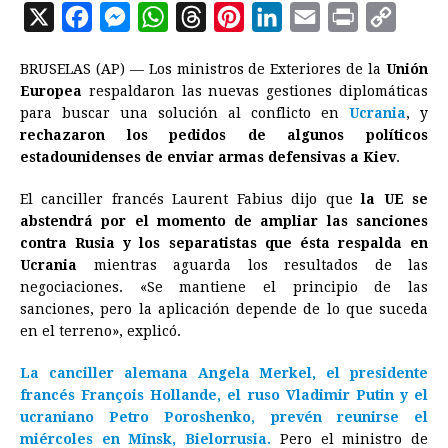
X
F
M
W
T
P
L
E
P
C
a
e
h
h
i
i
m
r
o
BRUSELAS (AP) — Los ministros de Exteriores de la
Unión
c
s
a
r
n
n
a
i
p
Europea
respaldaron las nuevas gestiones diplomáticas
e
s
t
e
t
k
i
n
y
para buscar una solución al conflicto en
Ucrania
, y
rechazaron los pedidos de algunos políticos
b
e
s
a
e
e
l
t
L
estadounidenses de enviar armas defensivas a Kiev
.
o
n
A
d
r
d
i
o
g
p
s
e
I
n
El canciller francés Laurent Fabius dijo que
la UE se
abstendrá por el momento de ampliar las sanciones
k
e
p
s
n
k
contra Rusia y los separatistas que ésta respalda en
r
t
Ucrania
mientras aguarda los resultados de las
negociaciones. «Se mantiene el principio de las
sanciones, pero la aplicación depende de lo que suceda
en el terreno», explicó.
La canciller alemana Angela Merkel, el presidente
francés François Hollande, el ruso Vladimir Putin y el
ucraniano Petro Poroshenko, prevén reunirse el
miércoles en Minsk, Bielorrusia.
Pero el ministro de