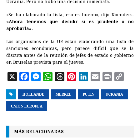
Ucrania. Pero no hubo una decisión inmediata.
«Se ha elaborado la lista, eso es bueno», dijo Koenders.
«Ahora tenemos que decidir si es prudente o no
aprobarla»
.
Los organismos de la UE están elaborando una lista de
sanciones económicas, pero parece difícil que se la
discuta antes de la reunión de jefes de estado o gobierno
en Bruselas prevista para el jueves.
X
F
M
W
T
P
L
E
P
C
a
e
h
h
i
i
m
r
o
HOLLANDE
c
s
a
MERKEL
r
n
PUTIN
n
a
UCRANIA
i
p
e
s
t
e
t
k
i
n
y
UNIÓN EUROPEA
b
e
s
a
e
e
l
t
L
o
n
A
d
r
d
i
MÁS RELACIONADAS
o
g
p
s
e
I
n