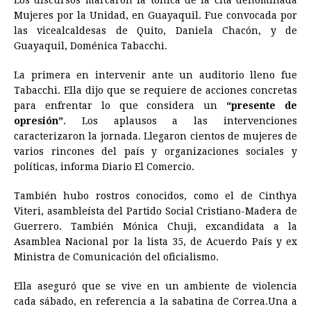
c
s
a
r
n
n
a
i
p
Mujeres por la Unidad, en Guayaquil. Fue convocada por
e
s
t
e
t
k
i
n
y
las vicealcaldesas de Quito, Daniela Chacón, y de
Guayaquil, Doménica Tabacchi.
b
e
s
a
e
e
l
t
L
o
n
A
d
r
d
i
La primera en intervenir ante un auditorio lleno fue
o
g
p
s
e
I
n
Tabacchi. Ella dijo que se requiere de acciones concretas
para enfrentar lo que considera un
“presente de
k
e
p
s
n
k
opresión”
. Los aplausos a las intervenciones
r
t
caracterizaron la jornada. Llegaron cientos de mujeres de
varios rincones del país y organizaciones sociales y
políticas, informa Diario El Comercio.
También hubo rostros conocidos, como el de Cinthya
Viteri, asambleísta del Partido Social Cristiano-Madera de
Guerrero. También Mónica Chuji, excandidata a la
Asamblea Nacional por la lista 35, de Acuerdo País y ex
Ministra de Comunicación del oficialismo.
Ella aseguró que se vive en un ambiente de violencia
cada sábado, en referencia a la sabatina de Correa.Una a