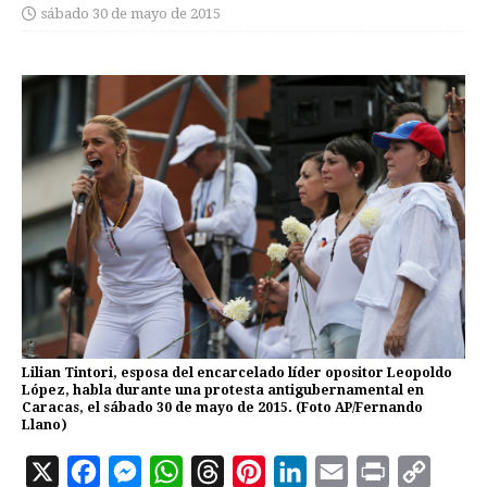
sábado 30 de mayo de 2015
Lilian Tintori, esposa del encarcelado líder opositor Leopoldo
López, habla durante una protesta antigubernamental en
Caracas, el sábado 30 de mayo de 2015. (Foto AP/Fernando
Llano)
X
F
M
W
T
P
L
E
P
C