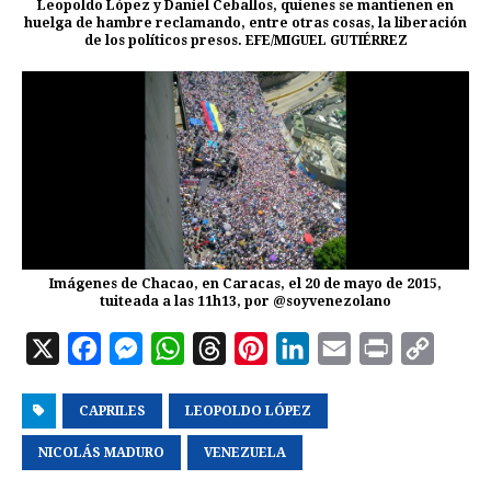
Leopoldo López y Daniel Ceballos, quienes se mantienen en
huelga de hambre reclamando, entre otras cosas, la liberación
de los políticos presos. EFE/MIGUEL GUTIÉRREZ
Imágenes de Chacao, en Caracas, el 20 de mayo de 2015,
tuiteada a las 11h13, por @soyvenezolano
X
F
M
W
T
P
L
E
P
C
a
e
h
h
i
i
m
r
o
CAPRILES
c
s
a
LEOPOLDO LÓPEZ
r
n
n
a
i
p
e
s
t
e
t
k
i
n
y
NICOLÁS MADURO
VENEZUELA
b
e
s
a
e
e
l
t
L