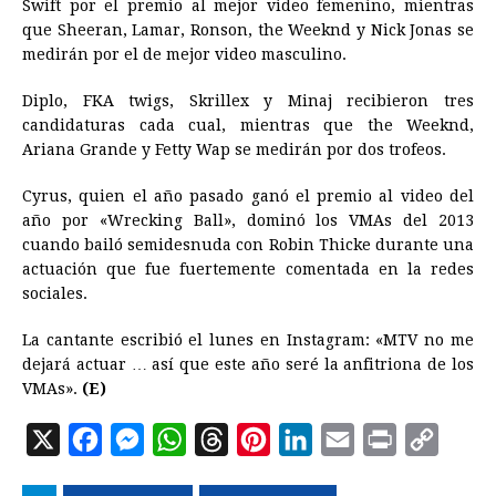
Swift por el premio al mejor video femenino, mientras
que Sheeran, Lamar, Ronson, the Weeknd y Nick Jonas se
medirán por el de mejor video masculino.
Diplo, FKA twigs, Skrillex y Minaj recibieron tres
candidaturas cada cual, mientras que the Weeknd,
Ariana Grande y Fetty Wap se medirán por dos trofeos.
Cyrus, quien el año pasado ganó el premio al video del
año por «Wrecking Ball», dominó los VMAs del 2013
cuando bailó semidesnuda con Robin Thicke durante una
actuación que fue fuertemente comentada en la redes
sociales.
La cantante escribió el lunes en Instagram: «MTV no me
dejará actuar … así que este año seré la anfitriona de los
VMAs».
(E)
X
F
M
W
T
P
L
E
P
C
a
e
h
h
i
i
m
r
o