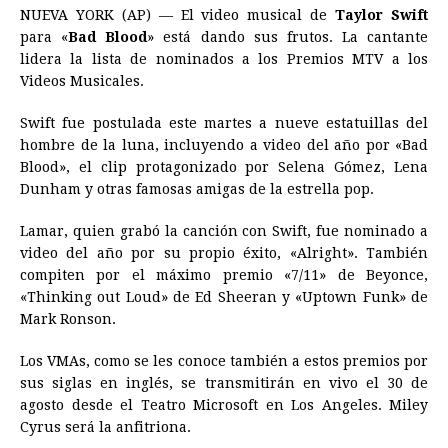
NUEVA YORK (AP) — El video musical de
Taylor Swift
c
s
a
r
n
n
a
i
p
para «
Bad Blood
» está dando sus frutos. La cantante
e
s
t
e
t
k
i
n
y
lidera la lista de nominados a los Premios MTV a los
Videos Musicales.
b
e
s
a
e
e
l
t
L
o
n
A
d
r
d
i
Swift fue postulada este martes a nueve estatuillas del
o
g
p
s
e
I
n
hombre de la luna, incluyendo a video del año por «Bad
Blood», el clip protagonizado por Selena Gómez, Lena
k
e
p
s
n
k
Dunham y otras famosas amigas de la estrella pop.
r
t
Lamar, quien grabó la canción con Swift, fue nominado a
video del año por su propio éxito, «Alright». También
compiten por el máximo premio «7/11» de Beyonce,
«Thinking out Loud» de Ed Sheeran y «Uptown Funk» de
Mark Ronson.
Los VMAs, como se les conoce también a estos premios por
sus siglas en inglés, se transmitirán en vivo el 30 de
agosto desde el Teatro Microsoft en Los Angeles. Miley
Cyrus será la anfitriona.