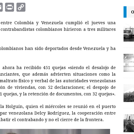
E
P
C
O
m
r
o
entre Colombia y Venezuela cumplió el jueves una
a
i
p
ontrabandistas colombianos hirieron a tres militares
i
n
y
l
t
L
colombianos han sido deportados desde Venezuela y ha
i
n
 ahora ha recibido 451 quejas «siendo el desalojo de
k
nciantes, que además advierten situaciones como la
 maltrato físico y verbal de las autoridades venezolanas
ón de viviendas, con 52 declaraciones; el despojo de
1 quejas, y la retención de documentos, con 32 quejas».
la Holguín, quien el miércoles se reunió en el puerto
par venezolana Delcy Rodríguez, la cooperación entre
batir el contrabando y no el cierre de la frontera.