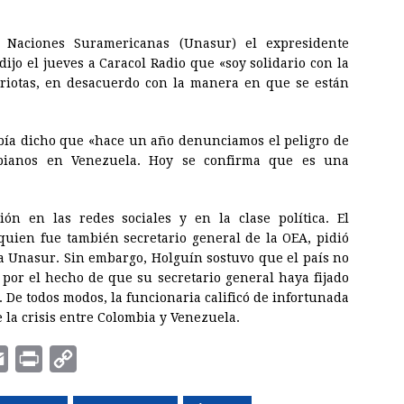
 Naciones Suramericanas (Unasur) el expresidente
ijo el jueves a Caracol Radio que «soy solidario con la
triotas, en desacuerdo con la manera en que se están
bía dicho que «hace un año denunciamos el peligro de
mbianos en Venezuela. Hoy se confirma que es una
ón en las redes sociales y en la clase política. El
 quien fue también secretario general de la OEA, pidió
a Unasur. Sin embargo, Holguín sostuvo que el país no
 por el hecho de que su secretario general haya fijado
De todos modos, la funcionaria calificó de infortunada
 la crisis entre Colombia y Venezuela.
E
P
C
m
r
o