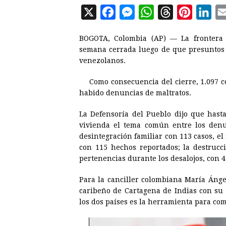
X
F
M
W
T
P
L
a
e
h
h
i
i
BOGOTA, Colombia (AP) — La frontera 
c
s
a
r
n
n
semana cerrada luego de que presuntos c
e
s
t
e
t
k
venezolanos.
b
e
s
a
e
e
Como consecuencia del cierre, 1.097 
o
n
A
d
r
d
habido denuncias de maltratos.
o
g
p
s
e
I
La Defensoría del Pueblo dijo que hasta
k
e
p
s
n
vivienda el tema común entre los denu
r
t
desintegración familiar con 113 casos, el
con 115 hechos reportados; la destrucci
pertenencias durante los desalojos, con 4
Para la canciller colombiana María Ánge
caribeño de Cartagena de Indias con su 
los dos países es la herramienta para com