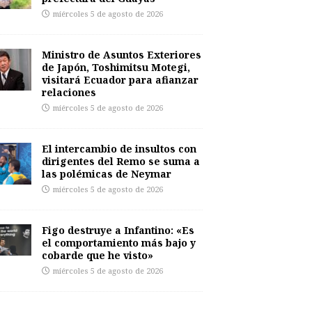
miércoles 5 de agosto de 2026
Ministro de Asuntos Exteriores
de Japón, Toshimitsu Motegi,
visitará Ecuador para afianzar
relaciones
miércoles 5 de agosto de 2026
El intercambio de insultos con
dirigentes del Remo se suma a
las polémicas de Neymar
miércoles 5 de agosto de 2026
Figo destruye a Infantino: «Es
el comportamiento más bajo y
cobarde que he visto»
miércoles 5 de agosto de 2026