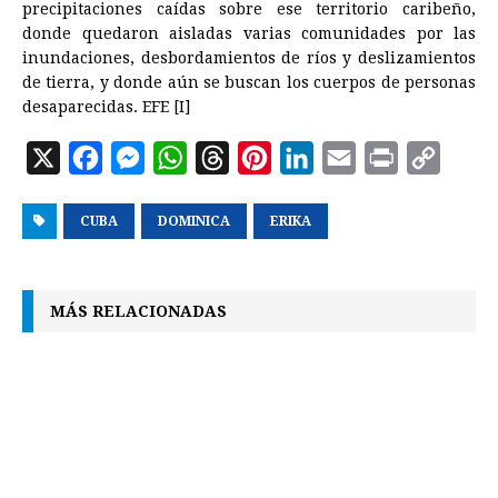
precipitaciones caídas sobre ese territorio caribeño,
donde quedaron aisladas varias comunidades por las
inundaciones, desbordamientos de ríos y deslizamientos
de tierra, y donde aún se buscan los cuerpos de personas
desaparecidas. EFE [I]
X
F
M
W
T
P
L
E
P
C
a
e
h
h
i
i
m
r
o
CUBA
c
s
DOMINICA
a
r
ERIKA
n
n
a
i
p
e
s
t
e
t
k
i
n
y
b
e
s
a
e
e
l
t
L
MÁS RELACIONADAS
o
n
A
d
r
d
i
o
g
p
s
e
I
n
k
e
p
s
n
k
r
t