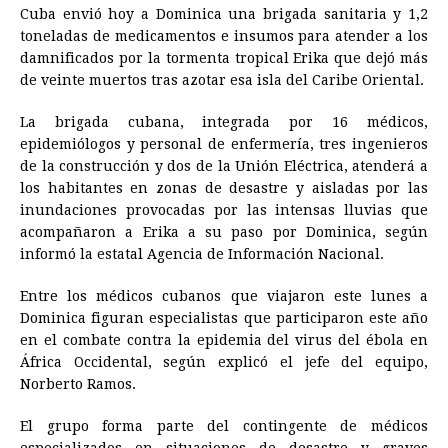
Cuba envió hoy a Dominica una brigada sanitaria y 1,2
c
s
a
r
n
n
a
i
p
toneladas de medicamentos e insumos para atender a los
e
s
t
e
t
k
i
n
y
damnificados por la tormenta tropical Erika que dejó más
de veinte muertos tras azotar esa isla del Caribe Oriental.
b
e
s
a
e
e
l
t
L
o
n
A
d
r
d
i
La brigada cubana, integrada por 16 médicos,
o
g
p
s
e
I
n
epidemiólogos y personal de enfermería, tres ingenieros
de la construcción y dos de la Unión Eléctrica, atenderá a
k
e
p
s
n
k
los habitantes en zonas de desastre y aisladas por las
r
t
inundaciones provocadas por las intensas lluvias que
acompañaron a Erika a su paso por Dominica, según
informó la estatal Agencia de Información Nacional.
Entre los médicos cubanos que viajaron este lunes a
Dominica figuran especialistas que participaron este año
en el combate contra la epidemia del virus del ébola en
África Occidental, según explicó el jefe del equipo,
Norberto Ramos.
El grupo forma parte del contingente de médicos