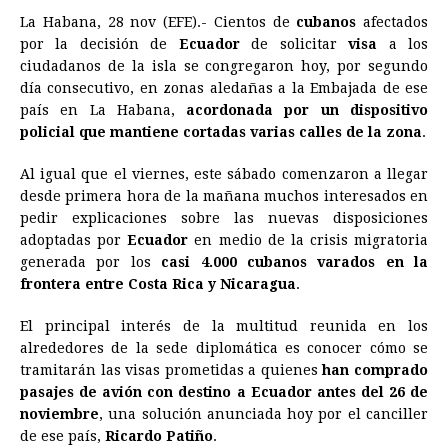
La Habana, 28 nov (EFE).- Cientos de
cubanos
afectados
c
s
a
r
n
n
a
i
p
por la decisión de
Ecuador
de solicitar
visa
a los
e
s
t
e
t
k
i
n
y
ciudadanos de la isla se congregaron hoy, por segundo
día consecutivo, en zonas aledañas a la Embajada de ese
b
e
s
a
e
e
l
t
L
país en La Habana,
acordonada por un dispositivo
o
n
A
d
r
d
i
policial que mantiene cortadas varias calles de la zona
.
o
g
p
s
e
I
n
Al igual que el viernes, este sábado comenzaron a llegar
k
e
p
s
n
k
desde primera hora de la mañana muchos interesados en
r
t
pedir explicaciones sobre las nuevas disposiciones
adoptadas por
Ecuador
en medio de la crisis migratoria
generada por los
casi 4.000 cubanos varados en la
frontera entre Costa Rica y Nicaragua
.
El principal interés de la multitud reunida en los
alrededores de la sede diplomática es conocer cómo se
tramitarán las visas prometidas a quienes
han comprado
pasajes de avión con destino a Ecuador antes del 26 de
noviembre
, una solución anunciada hoy por el canciller
de ese país,
Ricardo Patiño
.