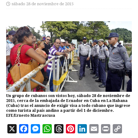
sábado 28 de noviembre de 2015
Un grupo de cubanos son vistos hoy, sábado 28 de noviembre de
2015, cerca de la embajada de Ecuador en Cuba en La Habana
(Cuba) tras el anuncio de exigir visa a todo cubano que ingrese
como turista al país andino a partir del 1 de diciembre.
EFE/Ernesto Mastrascusa
X
F
M
W
T
P
L
E
P
C
a
e
h
h
i
i
m
r
o