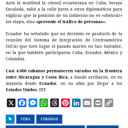
Ante la multitud la cónsul ecuatoriana en Cuba, Soraya
Encalada, salió a la calle junto a otros diplomáticos para
explicar que la posición de su Gobierno no es «obstruir»
los viajes, sino
«prevenir el tráfico de personas»
.
Ecuador ha señalado que su decisión es producto de la
reunión del Sistema de Integración de Centroamérica
(SICA) que tuvo lugar el pasado martes en San Salvador,
en la que también participaron Cuba, Ecuador, México y
Colombia.
Casi 4.000 cubanos permanecen varados en la frontera
entre Nicaragua y Costa Rica
, a donde arribaron, en su
mayoría desde
Ecuador
, en su afán por llegar a los
Estados Unidos
. EFE
X
F
M
W
T
P
L
E
P
C
a
e
h
h
i
i
m
r
o
CUBA
c
s
CUBANOS
a
r
n
n
a
i
p