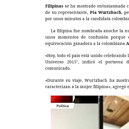
Filipinas
se ha mostrado entusiasmada co
c
s
a
r
n
n
de su representante,
Pía Wurtzbach
, p
e
s
t
e
t
k
por unos minutos a la candidata colombi
b
e
s
a
e
e
La filipina fue nombrada anoche la 
o
n
A
d
r
d
unos momentos de confusión porque 
o
g
p
s
e
I
equivocación ganadora a la colombiana
A
k
e
p
s
n
«Hoy, todo el país está unido celebrando
r
t
Universo
2015″, indicó el portavoz d
comunicado.
«Durante su viaje, Wurtzbach ha mostra
caracterizan a la mujer filipina», agregó 