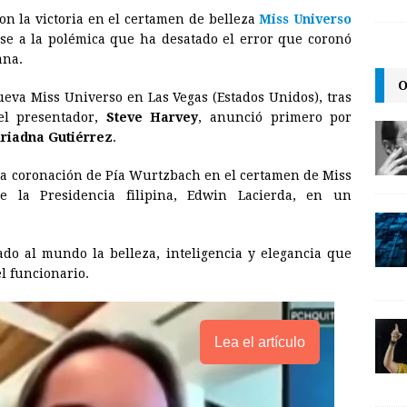
n la victoria en el certamen de belleza
Miss
Universo
a
i
p
ese a la polémica que ha desatado el error que coronó
i
n
y
ana.
l
t
L
O
nueva
Miss
Universo
en Las Vegas (Estados Unidos), tras
i
el presentador,
Steve Harvey
, anunció primero por
n
riadna Gutiérrez
.
k
 la coronación de Pía Wurtzbach en el certamen de
Miss
e la Presidencia filipina, Edwin Lacierda, en un
do al mundo la belleza, inteligencia y elegancia que
el funcionario.
Lea el artículo