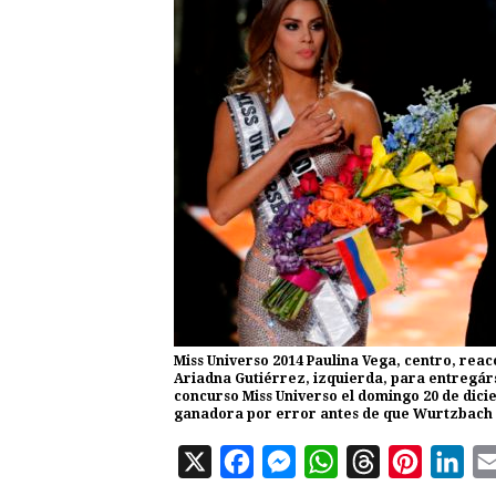
Miss Universo 2014 Paulina Vega, centro, reacc
Ariadna Gutiérrez, izquierda, para entregárs
concurso Miss Universo el domingo 20 de dic
ganadora por error antes de que Wurtzbach r
X
F
M
W
T
P
L
a
e
h
h
i
i