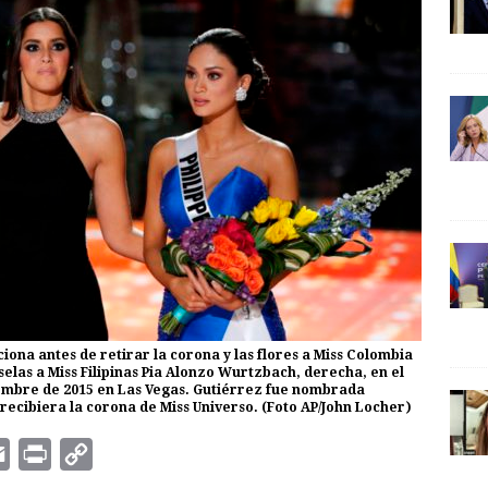
iona antes de retirar la corona y las flores a Miss Colombia
elas a Miss Filipinas Pia Alonzo Wurtzbach, derecha, en el
iembre de 2015 en Las Vegas. Gutiérrez fue nombrada
ecibiera la corona de Miss Universo. (Foto AP/John Locher)
E
P
C
m
r
o