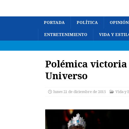
PORTADA
POLÍTICA
OPINIÓN
ENTRETENIMIENTO
VIDA Y ESTIL
Polémica victoria 
Universo
lunes 21 de diciembre de 2015
Vida y E