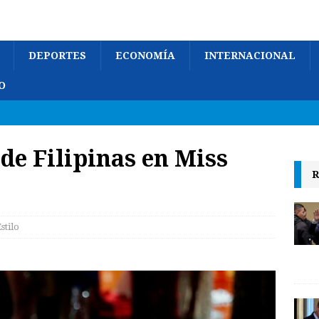
DEPORTES
ECONOMÍA
INTERNACIONAL
O
de Filipinas en Miss
R
stilo