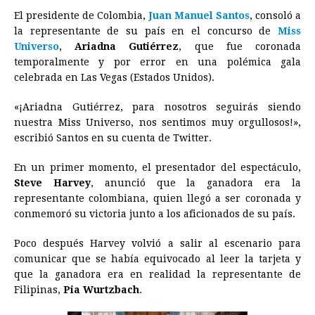
El presidente de Colombia,
Juan Manuel Santos
, consoló a
c
s
a
r
n
n
a
i
p
la representante de su país en el concurso de
Miss
e
s
t
e
t
k
i
n
y
Universo
,
Ariadna Gutiérrez
, que fue coronada
temporalmente y por error en una polémica gala
b
e
s
a
e
e
l
t
L
celebrada en Las Vegas (Estados Unidos).
o
n
A
d
r
d
i
o
g
p
s
e
I
n
«¡Ariadna Gutiérrez, para nosotros seguirás siendo
nuestra
Miss
Universo
, nos sentimos muy orgullosos!»,
k
e
p
s
n
k
escribió Santos en su cuenta de Twitter.
r
t
En un primer momento, el presentador del espectáculo,
Steve Harvey
, anunció que la ganadora era la
representante colombiana, quien llegó a ser coronada y
conmemoró su victoria junto a los aficionados de su país.
Poco después Harvey volvió a salir al escenario para
comunicar que se había equivocado al leer la tarjeta y
que la ganadora era en realidad la representante de
Filipinas,
Pia Wurtzbach
.