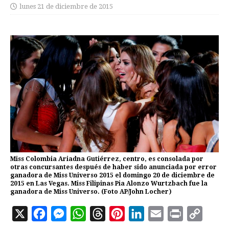
lunes 21 de diciembre de 2015
Miss Colombia Ariadna Gutiérrez, centro, es consolada por
otras concursantes después de haber sido anunciada por error
ganadora de Miss Universo 2015 el domingo 20 de diciembre de
2015 en Las Vegas. Miss Filipinas Pia Alonzo Wurtzbach fue la
ganadora de Miss Universo. (Foto AP/John Locher)
X
F
M
W
T
P
L
E
P
C
a
e
h
h
i
i
m
r
o