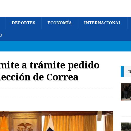
DEPORTES
ECONOMÍA
INTERNACIONAL
O
mite a trámite pedido
R
lección de Correa