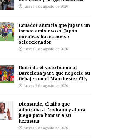
jueves 6 de agosto de 2026
Ecuador anuncia que jugará un
torneo amistoso en Japón
mientras busca nuevo
seleccionador
jueves 6 de agosto de 2026
Rodri da el visto bueno al
Barcelona para que negocie su
fichaje con el Manchester City
jueves 6 de agosto de 2026
Diomande, el niño que
admiraba a Cristiano y ahora
juega para honrar a su
hermana
jueves 6 de agosto de 2026