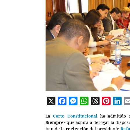
X
F
M
W
T
P
L
a
e
h
h
i
i
La
Corte Constitucional
ha admitido a 
c
s
a
r
n
n
Siempre
» que aspira a derogar la dispos
e
s
t
e
t
k
impide la
reelección
del presidente
Rafa