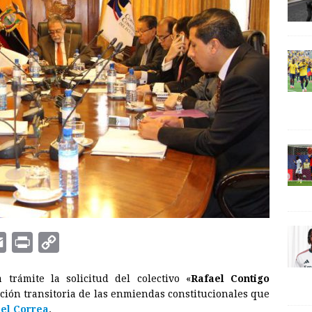
E
P
C
m
r
o
trámite la solicitud del colectivo «
Rafael Contigo
a
i
p
ición transitoria de las enmiendas constitucionales que
i
n
y
el Correa
.