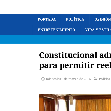
PORTADA
POLÍTICA
OPINIÓN
ENTRETENIMIENTO
VIDA Y ESTIL
Constitucional ad
para permitir ree
miércoles 9 de marzo de 2016
Política