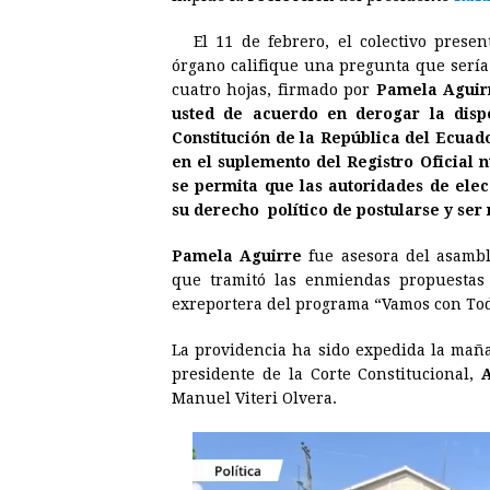
b
e
s
a
e
e
El 11 de febrero, el colectivo prese
o
n
A
d
r
d
órgano califique una pregunta que sería
o
g
p
s
e
I
cuatro hojas, firmado por
Pamela Aguir
usted de acuerdo en derogar la dispo
k
e
p
s
n
Constitución de la República del Ecuad
r
t
en el suplemento del Registro Oficial 
se permita que las autoridades de ele
su derecho político de postularse y ser
Pamela Aguirre
fue asesora del asamble
que tramitó las enmiendas propuestas
exreportera del programa “Vamos con Tod
La providencia ha sido expedida la maña
presidente de la Corte Constitucional,
Manuel Viteri Olvera.