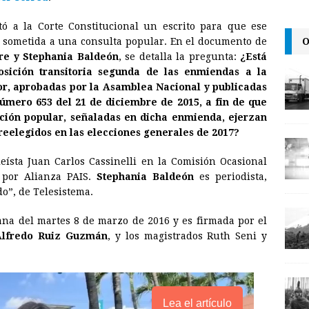
l
t
L
ntó a la Corte Constitucional un escrito para que ese
i
O
 sometida a una consulta popular. En el documento de
n
re y
Stephania Baldeón
, se detalla la pregunta:
¿Está
sición transitoria segunda de las enmiendas a la
k
or, aprobadas por la Asamblea Nacional y publicadas
número 653 del 21 de diciembre de 2015, a fin de que
cción popular, señaladas en dicha enmienda, ejerzan
 reelegidos en las elecciones generales de 2017?
ísta Juan Carlos Cassinelli en la Comisión Ocasional
 por Alianza PAIS.
Stephania Baldeón
es periodista,
o”, de Telesistema.
na del martes 8 de marzo de 2016 y es firmada por el
Alfredo Ruiz Guzmán
, y los magistrados Ruth Seni y
Lea el artículo