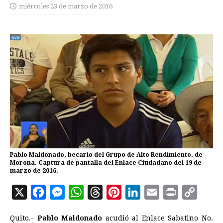
miércoles 23 de marzo de 2016
Pablo Maldonado, becario del Grupo de Alto Rendimiento, de
Morona. Captura de pantalla del Enlace Ciudadano del 19 de
marzo de 2016.
X
F
M
W
T
P
L
E
P
C
a
e
h
h
i
i
m
r
o
Quito.-
Pablo Maldonado
acudió al Enlace Sabatino No.
c
s
a
r
n
n
a
i
p