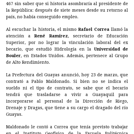
467 sin saber que si historia asombraría al presidente de
e
s
t
e
t
k
i
n
y
la República: después de siete meses desde su retorno al
país, no había conseguido empleo.
b
e
s
a
e
e
l
t
L
o
n
A
d
r
d
i
Al escuchar la historia, el mismo
Rafael Correa
llamó la
o
g
p
s
e
I
n
atención a
René Ramírez
, secretario de Educación
Superior, por no lograr la vinculación laboral del ex
k
e
p
s
n
k
becario, que estudió Hidrología en la
Universidad de
r
t
Bouler
, en Estados Unidos. Además, pertenece al Grupo
de Alto Rendimiento.
La Prefectura del Guayas anunció, hoy 23 de marzo, que
contrató a Pablo Maldonado. Si bien no se indica el
sueldo ni el tipo de contrato, se sabe que el becario
tendrá que trasladarse a vivir a Guayaquil para
incorporarse al personal de la Dirección de Riego,
Drenaje y Dragas, que tiene a su cargo el dragado del río
Guayas.
Maldonado le contó a Correa que tenía previsto trabajar
en el Instituto Geofísico de la Escuela Politécnica