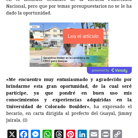
Nacional, pero que por temas presupuestarios no se le ha
dado la oportunidad.
Lea el artículo
powered by
«Me encuentro muy entusiasmado y agradecido por
brindarme esta gran oportunidad, de la cual seré
partícipe, ya que pondré en buen uso mis
conocimientos y experiencias adquiridas en la
Universidad de Colorado Boulder»
, ha expresado el
becario, en carta dirigida al prefecto del Guayal, Jimmy
Jairala. (I)
X
F
M
W
T
P
L
E
P
C