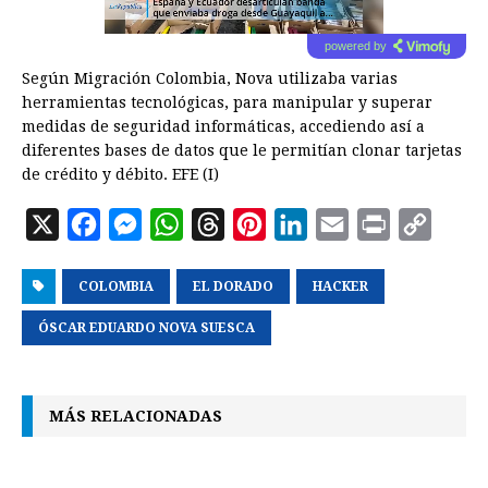
powered by
Según Migración Colombia, Nova utilizaba varias
herramientas tecnológicas, para manipular y superar
medidas de seguridad informáticas, accediendo así a
diferentes bases de datos que le permitían clonar tarjetas
de crédito y débito. EFE (I)
X
F
M
W
T
P
L
E
P
C
a
e
h
h
i
i
m
r
o
COLOMBIA
c
s
a
EL DORADO
r
n
n
HACKER
a
i
p
e
s
t
e
t
k
i
n
y
ÓSCAR EDUARDO NOVA SUESCA
b
e
s
a
e
e
l
t
L
o
n
A
d
r
d
i
MÁS RELACIONADAS
o
g
p
s
e
I
n
k
e
p
s
n
k
r
t