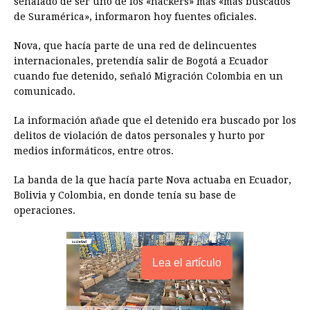
señalado de ser uno de los «hackers» más «más buscados
de Suramérica», informaron hoy fuentes oficiales.
b
e
s
a
e
e
l
t
L
o
n
A
d
r
d
i
Nova, que hacía parte de una red de delincuentes
o
g
p
s
e
I
n
internacionales, pretendía salir de Bogotá a
Ecuador
cuando fue detenido, señaló Migración Colombia en un
k
e
p
s
n
k
comunicado.
r
t
La información añade que el detenido era buscado por los
delitos de violación de datos personales y hurto por
medios informáticos, entre otros.
La banda de la que hacía parte Nova actuaba en
Ecuador
,
Bolivia y Colombia, en donde tenía su base de
operaciones.
Lea el artículo