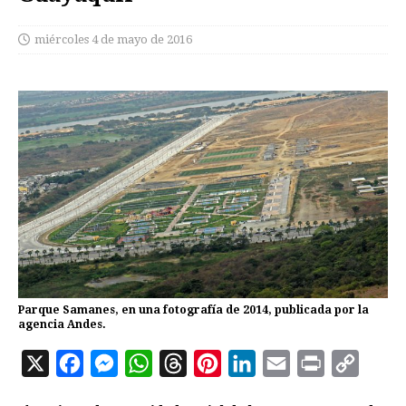
miércoles 4 de mayo de 2016
Parque Samanes, en una fotografía de 2014, publicada por la
agencia Andes.
X
F
M
W
T
P
L
E
P
C
a
e
h
h
i
i
m
r
o