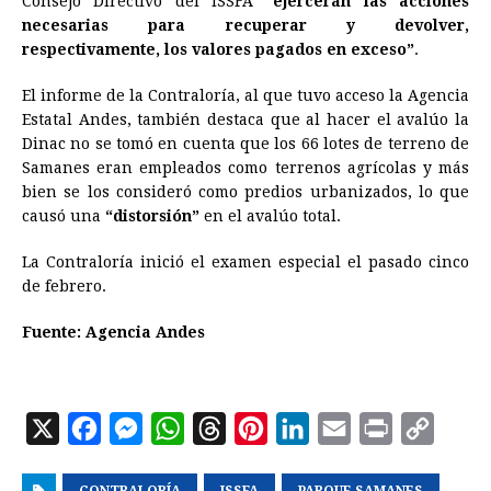
Consejo Directivo del ISSFA
“ejercerán las acciones
necesarias para recuperar y devolver,
respectivamente, los valores pagados en exceso”
.
El informe de la Contraloría, al que tuvo acceso la Agencia
Estatal Andes, también destaca que al hacer el avalúo la
Dinac no se tomó en cuenta que los 66 lotes de terreno de
Samanes eran empleados como terrenos agrícolas y más
bien se los consideró como predios urbanizados, lo que
causó una
“distorsión”
en el avalúo total.
La Contraloría inició el examen especial el pasado cinco
de febrero.
Fuente: Agencia Andes
X
F
M
W
T
P
L
E
P
C
a
e
h
h
i
i
m
r
o