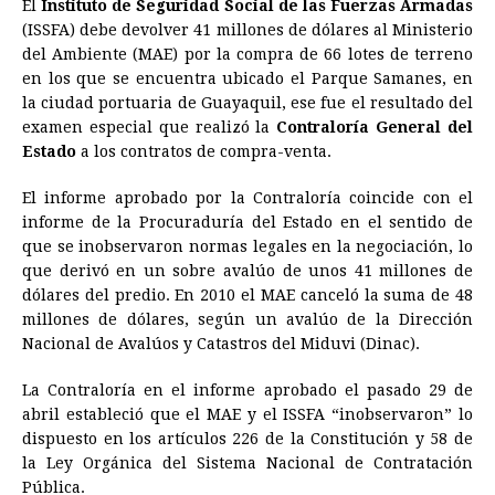
El
Instituto de Seguridad Social de las Fuerzas Armadas
c
s
a
r
n
n
a
i
p
(ISSFA) debe devolver 41 millones de dólares al Ministerio
e
s
t
e
t
k
i
n
y
del Ambiente (MAE) por la compra de 66 lotes de terreno
en los que se encuentra ubicado el Parque Samanes, en
b
e
s
a
e
e
l
t
L
la ciudad portuaria de Guayaquil, ese fue el resultado del
o
n
A
d
r
d
i
examen especial que realizó la
Contraloría General del
o
g
p
s
e
I
n
Estado
a los contratos de compra-venta.
k
e
p
s
n
k
El informe aprobado por la Contraloría coincide con el
r
t
informe de la Procuraduría del Estado en el sentido de
que se inobservaron normas legales en la negociación, lo
que derivó en un sobre avalúo de unos 41 millones de
dólares del predio. En 2010 el MAE canceló la suma de 48
millones de dólares, según un avalúo de la Dirección
Nacional de Avalúos y Catastros del Miduvi (Dinac).
La Contraloría en el informe aprobado el pasado 29 de
abril estableció que el MAE y el ISSFA “inobservaron” lo
dispuesto en los artículos 226 de la Constitución y 58 de
la Ley Orgánica del Sistema Nacional de Contratación
Pública.