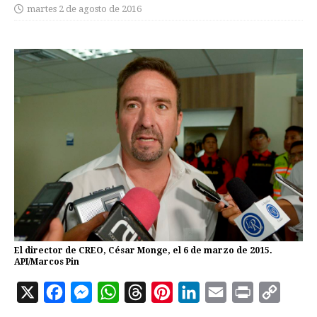
martes 2 de agosto de 2016
El director de CREO, César Monge, el 6 de marzo de 2015.
API/Marcos Pin
X
F
M
W
T
P
L
E
P
C
a
e
h
h
i
i
m
r
o