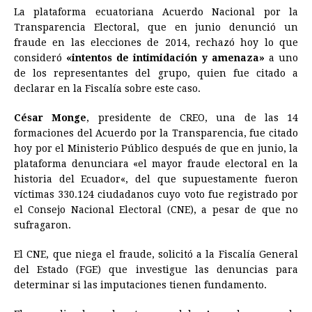
La plataforma ecuatoriana Acuerdo Nacional por la
c
s
a
r
n
n
a
i
p
Transparencia Electoral, que en junio denunció un
e
s
t
e
t
k
i
n
y
fraude en las elecciones de 2014, rechazó hoy lo que
consideró
b
«intentos de intimidación y amenaza»
e
s
a
e
e
l
t
a uno
L
de los representantes del grupo, quien fue citado a
o
n
A
d
r
d
i
declarar en la Fiscalía sobre este caso.
o
g
p
s
e
I
n
César Monge
, presidente de CREO, una de las 14
k
e
p
s
n
k
formaciones del Acuerdo por la Transparencia, fue citado
r
t
hoy por el Ministerio Público después de que en junio, la
plataforma denunciara «el mayor fraude electoral en la
historia del
Ecuador
«, del que supuestamente fueron
víctimas 330.124 ciudadanos cuyo voto fue registrado por
el Consejo Nacional Electoral (CNE), a pesar de que no
sufragaron.
El CNE, que niega el fraude, solicitó a la Fiscalía General
del Estado (FGE) que investigue las denuncias para
determinar si las imputaciones tienen fundamento.