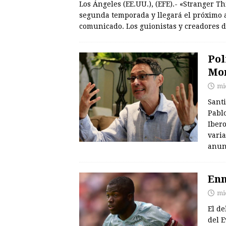
Los Ángeles (EE.UU.), (EFE).- «Stranger Th
segunda temporada y llegará el próximo 
comunicado. Los guionistas y creadores 
Pol
Mon
mi
Santi
Pabl
Ibero
varia
anun
Enn
mi
El d
del E