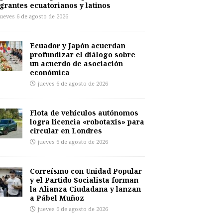
grantes ecuatorianos y latinos
jueves 6 de agosto de 2026
Ecuador y Japón acuerdan
profundizar el diálogo sobre
un acuerdo de asociación
económica
jueves 6 de agosto de 2026
Flota de vehículos autónomos
logra licencia «robotaxis» para
circular en Londres
jueves 6 de agosto de 2026
Correísmo con Unidad Popular
y el Partido Socialista forman
la Alianza Ciudadana y lanzan
a Pábel Muñoz
jueves 6 de agosto de 2026