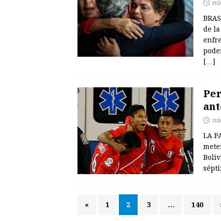
mi
BRAS
de la
enfr
pode
[…]
Per
ant
mi
LA PA
meter
Boli
sépt
«
1
2
3
…
140