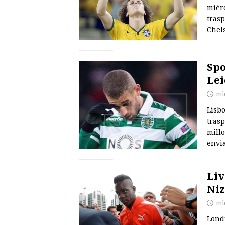
miérc
trasp
Chels
Spo
Lei
mi
Lisbo
trasp
millo
envia
Liv
Niz
mi
Londr