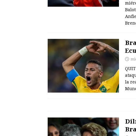
miérc
Balo
Anfie
Bren
Bra
Ec
mi
QUITO
ataqu
la r
Mund
Dil
Bra