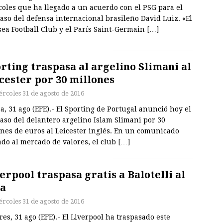
oles que ha llegado a un acuerdo con el PSG para el
aso del defensa internacional brasileño David Luiz. «El
ea Football Club y el París Saint-Germain
[…]
rting traspasa al argelino Slimani al
cester por 30 millones
ércoles 31 de agosto de 2016
a, 31 ago (EFE).- El Sporting de Portugal anunció hoy el
aso del delantero argelino Islam Slimani por 30
nes de euros al Leicester inglés. En un comunicado
do al mercado de valores, el club
[…]
erpool traspasa gratis a Balotelli al
a
ércoles 31 de agosto de 2016
es, 31 ago (EFE).- El Liverpool ha traspasado este