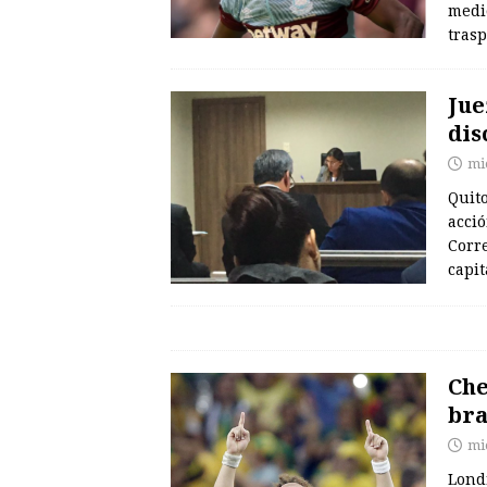
medio
trasp
Jue
dis
mi
Quito
acció
Corre
capit
Che
bra
mi
Londr