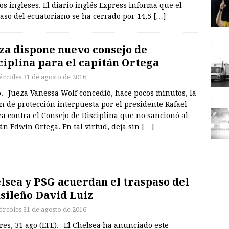
s ingleses. El diario inglés Express informa que el
aso del ecuatoriano se ha cerrado por 14,5
[…]
za dispone nuevo consejo de
ciplina para el capitán Ortega
ércoles 31 de agosto de 2016
.- Jueza Vanessa Wolf concedió, hace pocos minutos, la
n de protección interpuesta por el presidente Rafael
a contra el Consejo de Disciplina que no sancionó al
án Edwin Ortega. En tal virtud, deja sin
[…]
lsea y PSG acuerdan el traspaso del
sileño David Luiz
ércoles 31 de agosto de 2016
es, 31 ago (EFE).- El Chelsea ha anunciado este