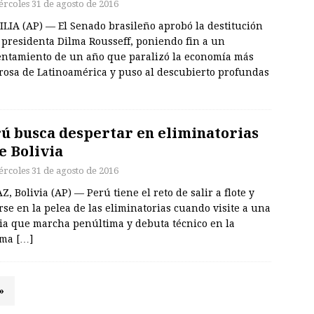
ércoles 31 de agosto de 2016
ILIA (AP) — El Senado brasileño aprobó la destitución
 presidenta Dilma Rousseff, poniendo fin a un
entamiento de un año que paralizó la economía más
rosa de Latinoamérica y puso al descubierto profundas
ú busca despertar en eliminatorias
e Bolivia
ércoles 31 de agosto de 2016
Z, Bolivia (AP) — Perú tiene el reto de salir a flote y
se en la pelea de las eliminatorias cuando visite a una
via que marcha penúltima y debuta técnico en la
ima
[…]
»