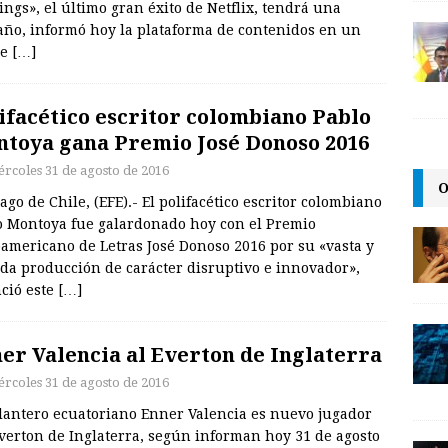
ings», el último gran éxito de Netflix, tendrá una
año, informó hoy la plataforma de contenidos en un
de
[…]
ifacético escritor colombiano Pablo
toya gana Premio José Donoso 2016
ércoles 31 de agosto de 2016
O
ago de Chile, (EFE).- El polifacético escritor colombiano
o Montoya fue galardonado hoy con el Premio
americano de Letras José Donoso 2016 por su «vasta y
da producción de carácter disruptivo e innovador»,
ció este
[…]
er Valencia al Everton de Inglaterra
ércoles 31 de agosto de 2016
elantero ecuatoriano Enner Valencia es nuevo jugador
verton de Inglaterra, según informan hoy 31 de agosto