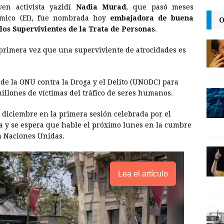
ven activista yazidí
Nadia Murad
, que pasó meses
a
i
p
ámico (EI), fue nombrada hoy
embajadora de buena
O
i
n
y
los Supervivientes de la Trata de Personas
.
l
t
L
 primera vez que una superviviente de atrocidades es
i
n
 de la ONU contra la Droga y el Delito (UNODC) para
k
millones de víctimas del tráfico de seres humanos.
diciembre en la primera sesión celebrada por el
a y se espera que hable el próximo lunes en la cumbre
á Naciones Unidas.
Lea el artículo