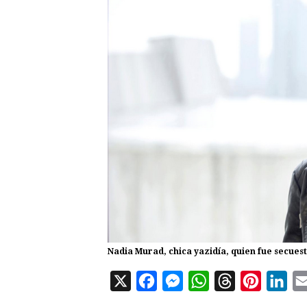
Nadia Murad, chica yazidía, quien fue secues
X
F
M
W
T
P
L
a
e
h
h
i
i