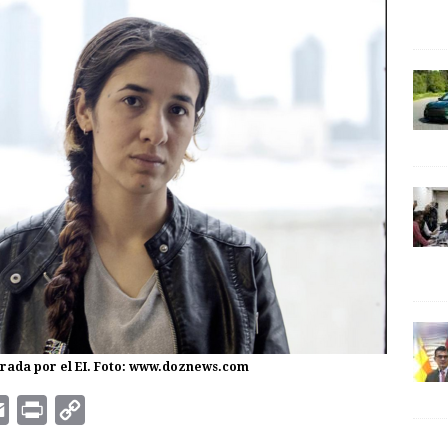
trada por el EI. Foto: www.doznews.com
E
P
C
m
r
o