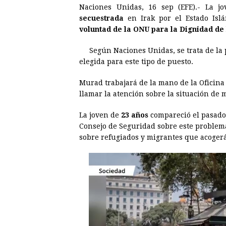
Naciones Unidas, 16 sep (EFE).- La jo
c
s
a
r
n
n
secuestrada
en Irak por el Estado Isl
e
s
t
e
t
k
voluntad de la ONU para la Dignidad de 
b
e
s
a
e
e
Según Naciones Unidas, se trata de la
o
n
A
d
r
d
elegida para este tipo de puesto.
o
g
p
s
e
I
Murad trabajará de la mano de la Oficina
k
e
p
s
n
llamar la atención sobre la situación de 
r
t
La joven de
23 años
compareció el pasado 
Consejo de Seguridad sobre este problem
sobre refugiados y migrantes que acoger