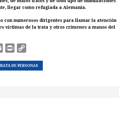
ones, de malos tratos y de todo tipo de humillaciones
nte, llegar como refugiada a Alemania.
do con numerosos dirigentes para llamar la atención
es víctimas de la trata y otros crímenes a manos del
E
P
C
m
r
o
RATA DE PERSONAS
a
i
p
i
n
y
l
t
L
i
n
k