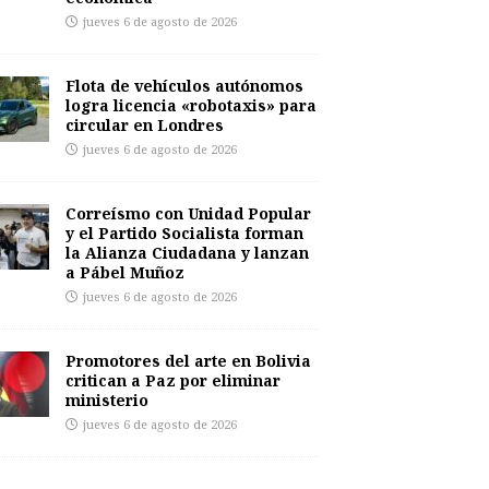
jueves 6 de agosto de 2026
Flota de vehículos autónomos
logra licencia «robotaxis» para
circular en Londres
jueves 6 de agosto de 2026
Correísmo con Unidad Popular
y el Partido Socialista forman
la Alianza Ciudadana y lanzan
a Pábel Muñoz
jueves 6 de agosto de 2026
Promotores del arte en Bolivia
critican a Paz por eliminar
ministerio
jueves 6 de agosto de 2026