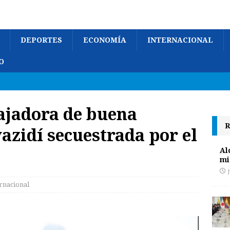
DEPORTES
ECONOMÍA
INTERNACIONAL
O
jadora de buena
R
azidí secuestrada por el
Al
mi
rnacional