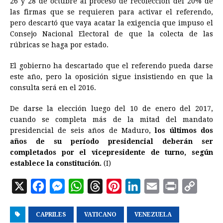
26 y 28 de octubre al proceso de recolección del 20% de
las firmas que se requieren para activar el referendo,
pero descartó que vaya acatar la exigencia que impuso el
Consejo Nacional Electoral de que la colecta de las
rúbricas se haga por estado.
El gobierno ha descartado que el referendo pueda darse
este año, pero la oposición sigue insistiendo en que la
consulta será en el 2016.
De darse la elección luego del 10 de enero del 2017,
cuando se completa más de la mitad del mandato
presidencial de seis años de Maduro,
los últimos dos
años de su período presidencial deberán ser
completados por el vicepresidente de turno, según
establece la constitución.
(I)
X
F
M
W
T
P
L
E
P
C
a
e
h
h
i
i
m
r
o
CAPRILES
c
s
a
VATICANO
r
n
VENEZUELA
n
a
i
p