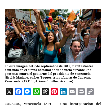
En esta imagen del 7 de septiembre de 2016, manifestantes
cantando en el himno nacional de Venezuela durante una
protesta contra el gobierno del presidente de Venezuela,
Nicolás Maduro, en Los Teques, a las afueras de Caracas,
Venezuela. (AP Foto/Ariana Cubillos, Archivo)
X
F
M
W
T
P
L
E
P
C
a
e
h
h
i
i
m
r
o
CARACAS, Venezuela (AP) — Una incorporación del
c
s
a
r
n
n
a
i
p