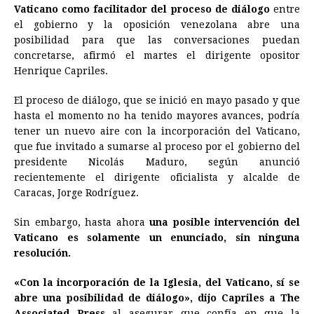
Vaticano como facilitador del proceso de diálogo
entre
e
s
t
e
t
k
i
n
y
el gobierno y la oposición venezolana abre una
posibilidad para que las conversaciones puedan
b
e
s
a
e
e
l
t
L
concretarse, afirmó el martes el dirigente opositor
o
n
A
d
r
d
i
Henrique Capriles.
o
g
p
s
e
I
n
El proceso de diálogo, que se inició en mayo pasado y que
k
e
p
s
n
k
hasta el momento no ha tenido mayores avances, podría
r
t
tener un nuevo aire con la incorporación del Vaticano,
que fue invitado a sumarse al proceso por el gobierno del
presidente Nicolás Maduro, según anunció
recientemente el dirigente oficialista y alcalde de
Caracas, Jorge Rodríguez.
Sin embargo, hasta ahora
una posible intervención del
Vaticano es solamente un enunciado, sin ninguna
resolución.
«Con la incorporación de la Iglesia, del Vaticano, sí se
abre una posibilidad de diálogo», dijo Capriles a The
Associated Press
al asegurar que confía en que la