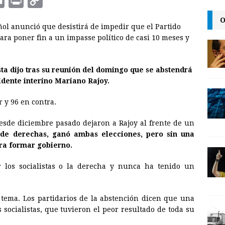
E
P
C
m
r
o
O
ñol anunció que desistirá de impedir que el Partido
a
i
p
ra poner fin a un impasse político de casi 10 meses y
i
n
y
l
t
L
sta dijo tras su reunión del domingo que se abstendrá
i
idente interino Mariano Rajoy.
n
r y 96 en contra.
k
desde diciembre pasado dejaron a Rajoy al frente de un
 de derechas, ganó ambas elecciones, pero sin una
ra formar gobierno.
 los socialistas o la derecha y nunca ha tenido un
l tema. Los partidarios de la abstención dicen que una
s socialistas, que tuvieron el peor resultado de toda su