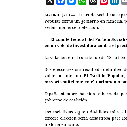
X
F
M
W
T
P
L
a
e
h
h
i
i
MADRID (AP) — El Partido Socialista espa
c
s
a
r
n
n
Popular forme un gobierno en minoría, pa
e
s
t
e
t
k
evitar una tercera elección.
b
e
s
a
e
e
El comité federal del Partido Sociali
o
n
A
d
r
d
en un voto de investidura contra el pres
o
g
p
s
e
I
La votación en el comité fue de 139 a favo
k
e
p
s
n
r
t
Dos elecciones sin resultado definitivo 
gobierno interino.
El Partido Popular,
mayoría suficiente en el Parlamento pa
España siempre ha sido gobernada por
gobierno de coalición.
Los socialistas siguen divididos sobre e
tercera elección sería desastrosa para lo
historia en junio.