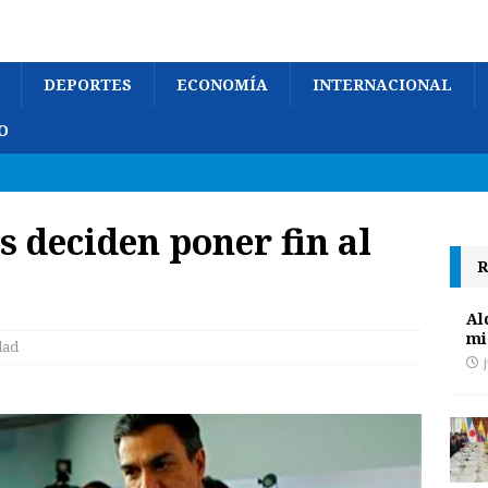
DEPORTES
ECONOMÍA
INTERNACIONAL
O
s deciden poner fin al
R
Al
mi
dad