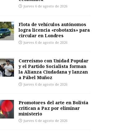
jueves 6 de agosto de 2026
Flota de vehículos autónomos
logra licencia «robotaxis» para
circular en Londres
jueves 6 de agosto de 2026
Correísmo con Unidad Popular
y el Partido Socialista forman
la Alianza Ciudadana y lanzan
a Pábel Muñoz
jueves 6 de agosto de 2026
Promotores del arte en Bolivia
critican a Paz por eliminar
ministerio
jueves 6 de agosto de 2026