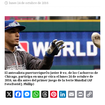
lunes 24 de octubre de 2016
El antesalista puertorriqueÒo Javier B·ez, de los Cachorros de
Chicago, participa en una pr·ctica el lunes 24 de octubre de
2016, un dÌa antes del primer juego de la Serie Mundial (AP
Foto/David J. Phillip)
X
F
M
W
T
P
L
E
P
C
a
e
h
h
i
i
m
r
o