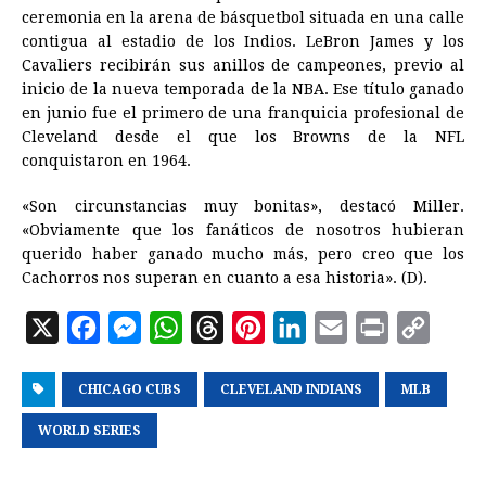
ceremonia en la arena de básquetbol situada en una calle
contigua al estadio de los Indios. LeBron James y los
Cavaliers recibirán sus anillos de campeones, previo al
inicio de la nueva temporada de la NBA. Ese título ganado
en junio fue el primero de una franquicia profesional de
Cleveland desde el que los Browns de la NFL
conquistaron en 1964.
«Son circunstancias muy bonitas», destacó Miller.
«Obviamente que los fanáticos de nosotros hubieran
querido haber ganado mucho más, pero creo que los
Cachorros nos superan en cuanto a esa historia». (D).
X
F
M
W
T
P
L
E
P
C
a
e
h
h
i
i
m
r
o
CHICAGO CUBS
c
s
a
CLEVELAND INDIANS
r
n
n
a
i
MLB
p
e
s
t
e
t
k
i
n
y
WORLD SERIES
b
e
s
a
e
e
l
t
L