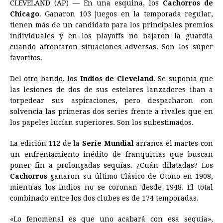
CLEVELAND (AP) — En una esquina, los
Cachorros de
c
s
a
r
n
n
a
i
p
Chicago
. Ganaron 103 juegos en la temporada regular,
e
s
t
e
t
k
i
n
y
tienen más de un candidato para los principales premios
individuales y en los playoffs no bajaron la guardia
b
e
s
a
e
e
l
t
L
cuando afrontaron situaciones adversas. Son los súper
o
n
A
d
r
d
i
favoritos.
o
g
p
s
e
I
n
Del otro bando, los
Indios de Cleveland
. Se suponía que
k
e
p
s
n
k
las lesiones de dos de sus estelares lanzadores iban a
r
t
torpedear sus aspiraciones, pero despacharon con
solvencia las primeras dos series frente a rivales que en
los papeles lucían superiores. Son los subestimados.
La edición 112 de la
Serie Mundial
arranca el martes con
un enfrentamiento inédito de franquicias que buscan
poner fin a prolongadas sequías. ¿Cuán dilatadas? Los
Cachorros
ganaron su último Clásico de Otoño en 1908,
mientras los Indios no se coronan desde 1948. El total
combinado entre los dos clubes es de 174 temporadas.
«Lo fenomenal es que uno acabará con esa sequía»,