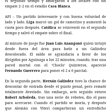
el segundo tiempo y amargaron a los locales con un
empate 2-2 en el estadio
b
e
s
Casa Blanca
a
e
e
.
l
t
L
o
n
A
d
r
d
i
API – Un partido interesante y con buena voluntad de
o
g
p
s
e
I
n
lado y lado.
Liga
marcó un gol de camerino y aumentó la
cuota poco después.
Católica
se reinventó en el segundo
k
e
p
s
n
k
tiempo y salvó el empate sobre el final.
r
t
Al minuto de juego fue
Juan Luis Anangonó
quien intuyó
desde fuera del área para batir a un Galíndez
descolocado. El saldo se agrandaría a favor de los
dirigidos por Aguinaga a los 22 minutos, cuando, tras una
pared mortal con el ‘Choclo’ Quinteros, apareció
Fernando Guerrero
para poner el 2 a 0 parcial.
En la segunda parte,
Hernán Galíndez
tuvo la chance de
descontar de entrada desde el punto penal, pero remató
totalmente desviado. Sin embargo, acto seguido estuvo
Robert Arboleda
, tras una serie de rebotes, dio el paso
para acercarse. Cuando el partido se moría, y después
que Alemán con Viteri compartieran un entredicho