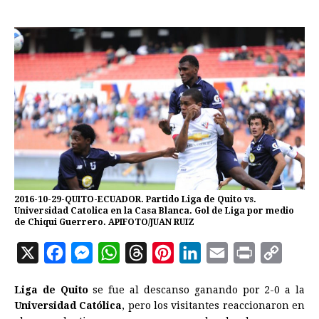
2016-10-29-QUITO-ECUADOR. Partido Liga de Quito vs.
Universidad Catolica en la Casa Blanca. Gol de Liga por medio
de Chiqui Guerrero. APIFOTO/JUAN RUIZ
X
F
M
W
T
P
L
E
P
C
a
e
h
h
i
i
m
r
o
Liga de Quito
se fue al descanso ganando por 2-0 a la
c
s
a
r
n
n
a
i
p
Universidad Católica
, pero los visitantes reaccionaron en
e
s
t
e
t
k
i
n
y