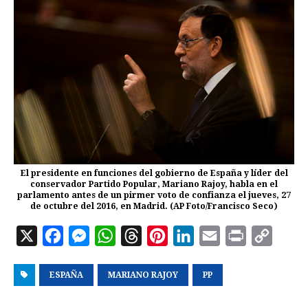
El presidente en funciones del gobierno de España y líder del
conservador Partido Popular, Mariano Rajoy, habla en el
parlamento antes de un pirmer voto de confianza el jueves, 27
de octubre del 2016, en Madrid. (AP Foto/Francisco Seco)
X
F
M
W
T
P
L
E
P
C
a
e
h
h
i
i
m
r
o
ESPAÑA
c
s
MARIANO RAJOY
a
r
n
n
PP
a
i
p
e
s
t
e
t
k
i
n
y