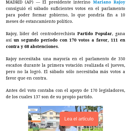
MADRID (AP) — El presidente interino
Mariano Rajoy
c
s
a
r
n
n
a
i
p
consiguió el sábado suficientes votos en el parlamento
e
s
t
e
t
k
i
n
y
para poder formar gobierno, lo que pondría fin a 10
meses de estancamiento político.
b
e
s
a
e
e
l
t
L
o
n
A
d
r
d
i
Rajoy, líder del centroderechista
Partido Popular
, gana
o
g
p
s
e
I
n
así
un segundo período con 170 votos a favor, 111 en
contra y 68 abstenciones
.
k
e
p
s
n
k
r
t
Rajoy necesitaba una mayoría en el parlamento de 350
escaños durante la primera votación realizada el jueves,
pero no la logró. El sábado sólo necesitaba más votos a
favor que en contra.
Antes del voto contaba con el apoyo de 170 legisladores,
de los cuales 137 son de su propio partido.
Lea el artículo