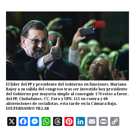
El líder del PP y presidente del Gobierno en funciones, Mariano
Rajoy a su salida del congreso tras ser investido hoy presidente
del Gobierno por mayoría simple al conseguir 170 votos a favor,
del PP, Ciudadanos, CC, Foro y UPN, 111 en contra y 68
abstenciones de socialistas, esta tarde en la Cámara Baja.
EFE/FERNANDO VILLAR
X
F
M
W
T
P
L
E
P
C
a
e
h
h
i
i
m
r
o