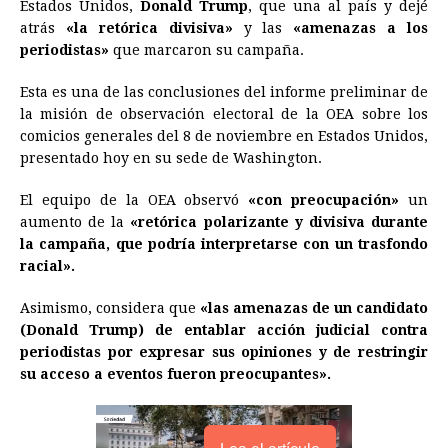
Estados Unidos,
Donald Trump
, que una al país y dejé
atrás
«la retórica divisiva»
b
e
s
a
y las
e
e
«amenazas a los
l
t
L
periodistas»
que marcaron su campaña.
o
n
A
d
r
d
i
o
g
p
s
e
I
n
Esta es una de las conclusiones del informe preliminar de
la misión de observación electoral de la OEA sobre los
k
e
p
s
n
k
comicios generales del 8 de noviembre en Estados Unidos,
r
t
presentado hoy en su sede de Washington.
El equipo de la OEA observó
«con preocupación»
un
aumento de la
«retórica polarizante y divisiva durante
la campaña, que podría interpretarse con un trasfondo
racial».
Asimismo, considera que
«las amenazas de un candidato
(Donald Trump) de entablar acción judicial contra
periodistas por expresar sus opiniones y de restringir
su acceso a eventos fueron preocupantes».