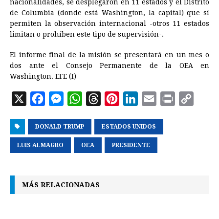
nacionalidades, se desplegaron en 11 estados y el Distrito
de Columbia (donde está Washington, la capital) que sí
permiten la observación internacional -otros 11 estados
limitan o prohíben este tipo de supervisión-.
El informe final de la misión se presentará en un mes o
dos ante el Consejo Permanente de la OEA en
Washington. EFE (I)
X
F
M
W
T
P
L
E
P
C
a
e
h
h
i
i
m
r
o
DONALD TRUMP
c
s
a
r
ESTADOS UNIDOS
n
n
a
i
p
e
s
t
e
t
k
i
n
y
LUIS ALMAGRO
OEA
PRESIDENTE
b
e
s
a
e
e
l
t
L
o
n
A
d
r
d
i
MÁS RELACIONADAS
o
g
p
s
e
I
n
k
e
p
s
n
k
r
t