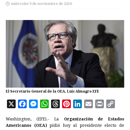
miércoles 9 de noviembre de 2016
El Secretario General de la OEA, Luis Almagro EFE
X
F
M
W
T
P
L
E
P
C
a
e
h
h
i
i
m
r
o
Washington, (EFE).- La
Organización de Estados
c
s
a
r
n
n
a
i
p
Americanos (OEA)
pidió hoy al presidente electo de
e
s
t
e
t
k
i
n
y