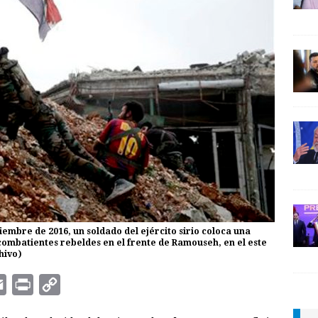
iembre de 2016, un soldado del ejército sirio coloca una
combatientes rebeldes en el frente de Ramouseh, en el este
hivo)
E
P
C
m
r
o