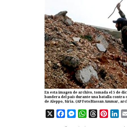
En esta imagen de archivo, tomada el 5 de dic
bandera del país durante una batalla contra 
de Aleppo, Siria. (AP Foto/Hassan Ammar, arc
X
F
M
W
T
P
L
a
e
h
h
i
i