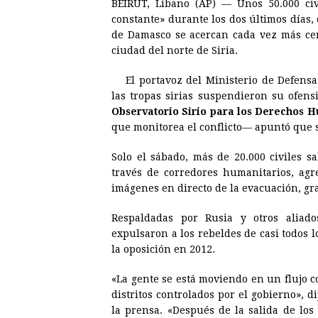
BEIRUT, Líbano (AP) — Unos 50.000 ci
c
s
a
r
n
n
constante» durante los dos últimos días, 
e
s
t
e
t
k
de Damasco se acercan cada vez más cerc
ciudad del norte de Siria.
b
e
s
a
e
e
o
n
A
d
r
d
El portavoz del Ministerio de Defens
o
g
p
s
e
I
las tropas sirias suspendieron su ofensi
Observatorio Sirio para los Derechos 
k
e
p
s
n
que monitorea el conflicto— apuntó que 
r
t
Solo el sábado, más de 20.000 civiles s
través de corredores humanitarios, agr
imágenes en directo de la evacuación, gr
Respaldadas por Rusia y otros aliado
expulsaron a los rebeldes de casi todos l
la oposición en 2012.
«La gente se está moviendo en un flujo c
distritos controlados por el gobierno»,
la prensa. «Después de la salida de los 