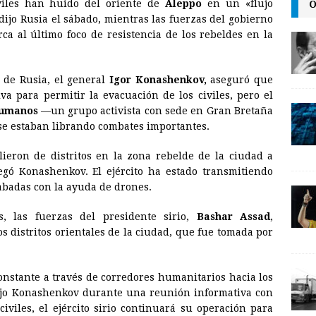
O
viles han huido del oriente de
Aleppo
en un «flujo
a
i
p
dijo Rusia el sábado, mientras las fuerzas del gobierno
i
n
y
a al último foco de resistencia de los rebeldes en la
l
t
L
i
a de Rusia, el general
Igor Konashenkov,
aseguró que
n
va para permitir la evacuación de los civiles, pero el
Humanos
—un grupo activista con sede en Gran Bretaña
k
se estaban librando combates importantes.
alieron de distritos en la zona rebelde de la ciudad a
egó Konashenkov. El ejército ha estado transmitiendo
abadas con la ayuda de drones.
s, las fuerzas del presidente sirio,
Bashar Assad
,
os distritos orientales de la ciudad, que fue tomada por
onstante a través de corredores humanitarios hacia los
 dijo Konashenkov durante una reunión informativa con
civiles, el ejército sirio continuará su operación para