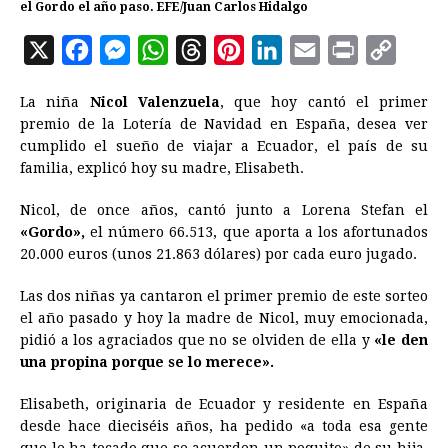
el Gordo el año paso. EFE/Juan Carlos Hidalgo
X
F
M
W
T
P
L
E
P
C
a
e
h
h
i
i
m
r
o
La niña
Nicol Valenzuela
, que hoy cantó el primer
c
s
a
r
n
n
a
i
p
premio de la Lotería de Navidad en España, desea ver
e
s
t
e
t
k
i
n
y
cumplido el sueño de viajar a
Ecuador
, el país de su
familia, explicó hoy su madre, Elisabeth.
b
e
s
a
e
e
l
t
L
o
n
A
d
r
d
i
Nicol, de once años, cantó junto a Lorena Stefan el
o
g
p
s
e
I
n
«Gordo»,
el número 66.513, que aporta a los afortunados
20.000 euros (unos 21.863 dólares) por cada euro jugado.
k
e
p
s
n
k
r
t
Las dos niñas ya cantaron el primer premio de este sorteo
el año pasado y hoy la madre de Nicol, muy emocionada,
pidió a los agraciados que no se olviden de ella y
«le den
una propina porque se lo merece».
Elisabeth, originaria de
Ecuador
y residente en España
desde hace dieciséis años, ha pedido «a toda esa gente