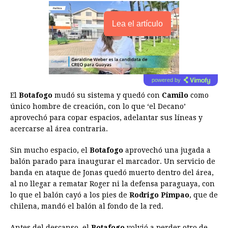
Lea el artículo
powered by
El
Botafogo
mudó su sistema y quedó con
Camilo
como
único hombre de creación, con lo que ‘el Decano’
aprovechó para copar espacios, adelantar sus líneas y
acercarse al área contraria.
Sin mucho espacio, el
Botafogo
aprovechó una jugada a
balón parado para inaugurar el marcador. Un servicio de
banda en ataque de Jonas quedó muerto dentro del área,
al no llegar a rematar Roger ni la defensa paraguaya, con
lo que el balón cayó a los pies de
Rodrigo Pimpao
, que de
chilena, mandó el balón al fondo de la red.
Antes del descanso, el
Botafogo
volvió a perder otro de