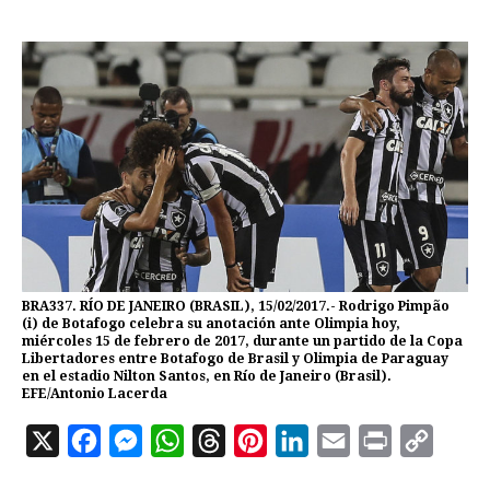
BRA337. RÍO DE JANEIRO (BRASIL), 15/02/2017.- Rodrigo Pimpão
(i) de Botafogo celebra su anotación ante Olimpia hoy,
miércoles 15 de febrero de 2017, durante un partido de la Copa
Libertadores entre Botafogo de Brasil y Olimpia de Paraguay
en el estadio Nilton Santos, en Río de Janeiro (Brasil).
EFE/Antonio Lacerda
X
F
M
W
T
P
L
E
P
C
a
e
h
h
i
i
m
r
o