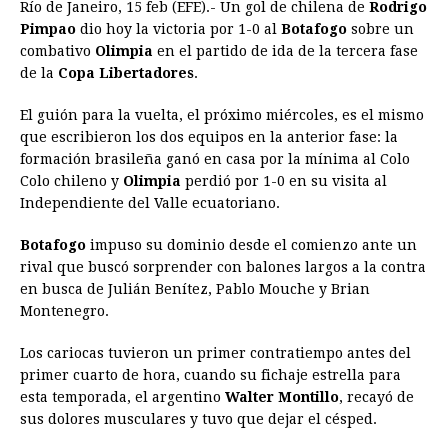
Río de Janeiro, 15 feb (EFE).- Un gol de chilena de
Rodrigo
c
s
a
r
n
n
a
i
p
Pimpao
dio hoy la victoria por 1-0 al
Botafogo
sobre un
e
s
t
e
t
k
i
n
y
combativo
Olimpia
en el partido de ida de la tercera fase
de la
Copa Libertadores
b
e
s
.
a
e
e
l
t
L
o
n
A
d
r
d
i
El guión para la vuelta, el próximo miércoles, es el mismo
o
g
p
s
e
I
n
que escribieron los dos equipos en la anterior fase: la
formación brasileña ganó en casa por la mínima al Colo
k
e
p
s
n
k
Colo chileno y
Olimpia
perdió por 1-0 en su visita al
r
t
Independiente del Valle ecuatoriano.
Botafogo
impuso su dominio desde el comienzo ante un
rival que buscó sorprender con balones largos a la contra
en busca de Julián Benítez, Pablo Mouche y Brian
Montenegro.
Los cariocas tuvieron un primer contratiempo antes del
primer cuarto de hora, cuando su fichaje estrella para
esta temporada, el argentino
Walter Montillo
, recayó de
sus dolores musculares y tuvo que dejar el césped.