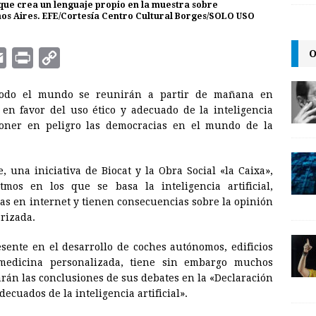
que crea un lenguaje propio en la muestra sobre
enos Aires. EFE/Cortesía Centro Cultural Borges/SOLO USO
O
E
P
C
m
r
o
de todo el mundo se reunirán a partir de mañana en
a
i
p
en favor del uso ético y adecuado de la inteligencia
i
n
y
poner en peligro las democracias en el mundo de la
l
t
L
i
, una iniciativa de Biocat y la Obra Social «la Caixa»,
n
mos en los que se basa la inteligencia artificial,
as en internet y tienen consecuencias sobre la opinión
k
rizada.
resente en el desarrollo de coches autónomos, edificios
o medicina personalizada, tiene sin embargo muchos
arán las conclusiones de sus debates en la «Declaración
decuados de la inteligencia artificial».