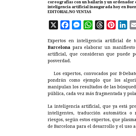
coreografías con un bailarín y un ordenador 
inteligencia artificial inaugurada hoy en Bu
EDITORIAL/NO VENTAS
X
F
M
W
T
P
L
a
e
h
h
i
i
Expertos en inteligencia artificial 
c
s
a
r
n
n
Barcelona
para elaborar un manifiesto 
e
s
t
e
t
k
artificial, que consideran que puede 
posverdad.
b
e
s
a
e
e
o
n
A
d
r
d
Los expertos, convocados por B·Debate
o
g
p
s
e
I
pondrán como ejemplo que los algorit
manipulan los resultados de las búsqued
k
e
p
s
n
pública, cada vez más fragmentada y pola
r
t
La inteligencia artificial, que ya está p
inteligentes, traducción automática 
riesgos, según estos expertos, que plasm
de Barcelona para el desarrollo y el uso a