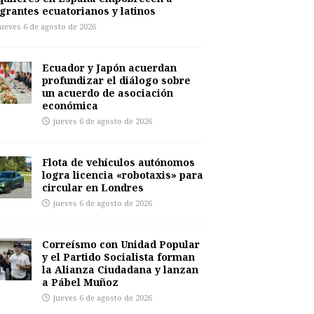
grantes ecuatorianos y latinos
jueves 6 de agosto de 2026
Ecuador y Japón acuerdan
profundizar el diálogo sobre
un acuerdo de asociación
económica
jueves 6 de agosto de 2026
Flota de vehículos autónomos
logra licencia «robotaxis» para
circular en Londres
jueves 6 de agosto de 2026
Correísmo con Unidad Popular
y el Partido Socialista forman
la Alianza Ciudadana y lanzan
a Pábel Muñoz
jueves 6 de agosto de 2026