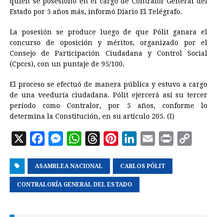
quien se posesionó en el cargo de Contralor General del
Estado por 5 años más, informó Diario El Telégrafo.
b
e
s
a
e
e
l
t
L
o
n
A
d
r
d
i
La posesión se produce luego de que Pólit ganara el
o
g
p
s
e
I
n
concurso de oposición y méritos, organizado por el
Consejo de Participación Ciudadana y Control Social
k
e
p
s
n
k
(Cpccs), con un puntaje de 95/100.
r
t
El proceso se efectuó de manera pública y estuvo a cargo
de una veeduría ciudadana. Pólit ejercerá así su tercer
período como Contralor, por 5 años, conforme lo
determina la Constitución, en su artículo 205. (I)
X
F
M
W
T
P
L
E
P
C
a
e
h
h
i
i
m
r
o
ASAMBLEA NACIONAL
c
s
a
r
n
CARLOS PÓLIT
n
a
i
p
e
s
t
e
t
k
i
n
y
CONTRALORÍA GENERAL DEL ESTADO
b
e
s
a
e
e
l
t
L
o
n
A
d
r
d
i