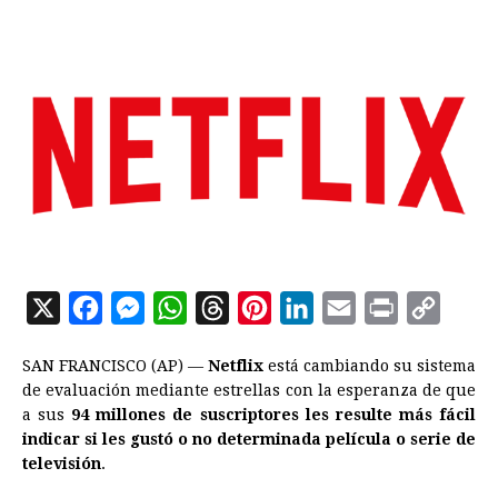
X
F
M
W
T
P
L
E
P
C
a
e
h
h
i
i
m
r
o
SAN FRANCISCO (AP) —
Netflix
está cambiando su sistema
c
s
a
r
n
n
a
i
p
de evaluación mediante estrellas con la esperanza de que
e
s
t
e
t
k
i
n
y
a sus
94 millones de suscriptores les resulte más fácil
indicar si les gustó o no determinada película o serie de
b
e
s
a
e
e
l
t
L
televisión
.
o
n
A
d
r
d
i