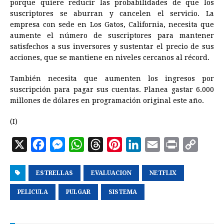
porque quiere reducir las probabilidades de que los
suscriptores se aburran y cancelen el servicio. La
empresa con sede en Los Gatos, California, necesita que
aumente el número de suscriptores para mantener
satisfechos a sus inversores y sustentar el precio de sus
acciones, que se mantiene en niveles cercanos al récord.
También necesita que aumenten los ingresos por
suscripción para pagar sus cuentas. Planea gastar 6.000
millones de dólares en programación original este año.
(I)
X
F
M
W
T
P
L
E
P
C
a
e
h
h
i
i
m
r
o
ESTRELLAS
c
s
a
EVALUACION
r
n
n
NETFLIX
a
i
p
e
s
t
e
t
k
i
n
y
PELICULA
PULGAR
SISTEMA
b
e
s
a
e
e
l
t
L
o
n
A
d
r
d
i