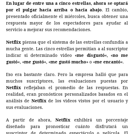
o
g
p
s
e
I
n
En lugar de entre una a cinco estrellas
,
ahora se optará
por el pulgar hacia arriba o hacia abajo
. El cambio,
k
e
p
s
n
k
presentado oficialmente el miércoles, busca obtener una
r
t
respuesta mayor de los espectadores para ayudar al
servicio a mejorar sus recomendaciones.
Netflix
piensa que el sistema de las estrellas confundía a
mucha gente. Las cinco estrellas permitían a al suscriptor
indicar si determinado video «
me disgustó
«, «
no me
gustó
«, «
me gustó
«, «
me gustó mucho
» o «
me encantó
«.
Eso era bastante claro. Pero la empresa halló que para
muchos suscriptores, las evaluaciones puestas por
Netflix
reflejaban el promedio de las respuestas. En
realidad, eran pronósticos personalizados basados en el
análisis de
Netflix
de los videos vistos por el usuario y
sus evaluaciones.
A partir de ahora,
Netflix
exhibirá un porcentaje
diseñado para pronosticar cuánto disfrutará un
suscriptor de determinado espectáculo o película. El