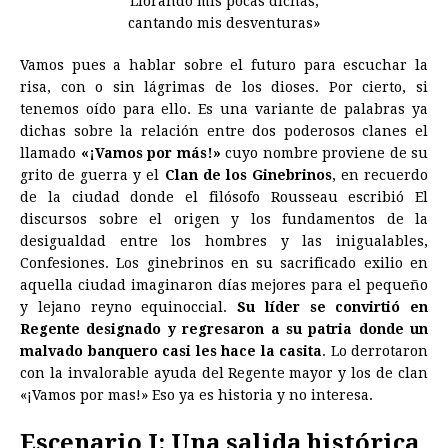
Llorando mis pocas dichas,
cantando mis desventuras»
Vamos pues a hablar sobre el futuro para escuchar la
risa, con o sin lágrimas de los dioses. Por cierto, si
tenemos oído para ello. Es una variante de palabras ya
dichas sobre la relación entre dos poderosos clanes el
llamado
«¡Vamos por más!»
cuyo nombre proviene de su
grito de guerra y el
Clan de los Ginebrinos
, en recuerdo
de la ciudad donde el filósofo Rousseau escribió El
discursos sobre el origen y los fundamentos de la
desigualdad entre los hombres y las inigualables,
Confesiones. Los ginebrinos en su sacrificado exilio en
aquella ciudad imaginaron días mejores para el pequeño
y lejano reyno equinoccial.
Su líder se convirtió en
Regente designado y regresaron a su patria donde un
malvado banquero casi les hace la casita
. Lo derrotaron
con la invalorable ayuda del Regente mayor y los de clan
«¡Vamos por mas!» Eso ya es historia y no interesa.
Escenario I: Una salida histórica