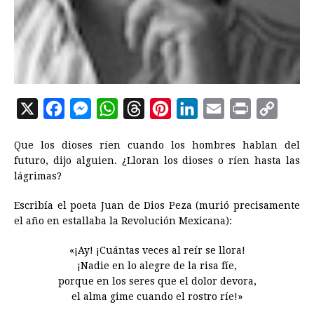
X
F
M
W
T
P
L
E
P
C
a
e
h
h
i
i
m
r
o
Que los dioses ríen cuando los hombres hablan del
c
s
a
r
n
n
a
i
p
futuro, dijo alguien. ¿Lloran los dioses o ríen hasta las
e
s
t
e
t
k
i
n
y
lágrimas?
b
e
s
a
e
e
l
t
L
Escribía el poeta Juan de Dios Peza (murió precisamente
o
n
A
d
r
d
i
el año en estallaba la Revolución Mexicana):
o
g
p
s
e
I
n
«¡Ay! ¡Cuántas veces al reír se llora!
k
e
p
s
n
k
¡Nadie en lo alegre de la risa fíe,
r
t
porque en los seres que el dolor devora,
el alma gime cuando el rostro ríe!»