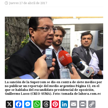
jueves 27 de abril de 2017
La sanción de la Supercom se dio en contra de siete medios por
no publicar un reportaje del medio argentino Página 12, en el
que se hablaba del excandidato presidencial de oposición,
Guillermo Lasso (CREO-SUMA). Foto: tomada de lahora.com.ec
X
F
M
W
T
P
L
E
P
C