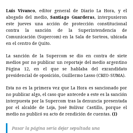
a
e
h
h
i
i
m
r
o
Luis Vivanco
, editor general de Diario La Hora, y el
c
s
a
r
n
n
a
i
p
abogado del medio,
Santiago Guarderas
, interpusieron
e
s
t
e
t
k
i
n
y
este jueves una acción de protección constitucional
contra la sanción de la Superintendencia de
b
e
s
a
e
e
l
t
L
Comunicación (Supercom) en la Sala de Sorteos, ubicada
o
n
A
d
r
d
i
en el centro de Quito.
o
g
p
s
e
I
n
La sanción de la Supercom se dio en contra de siete
k
e
p
s
n
k
medios por no publicar un reportaje del medio argentino
r
t
Página 12, en el que se hablaba del excandidato
presidencial de oposición, Guillermo Lasso (CREO-SUMA).
Esta no es la primera vez que La Hora es sancionado por
no publicar algo, el caso que antecede a este es la sanción
interpuesta por la Supercom tras la denuncia presentada
por el alcalde de Loja, José Bolívar Castillo, porque el
medio no publicó su acto de rendición de cuentas.
(I)
Pasar la página sería dejar sepultada una