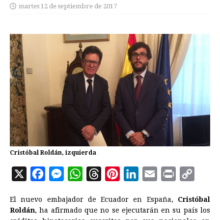
martes 12 de septiembre de 2017
Cristóbal Roldán, izquierda
X
F
M
W
T
P
L
E
P
C
a
e
h
h
i
i
m
r
o
El nuevo embajador de
Ecuador
en España,
Cristóbal
c
s
a
r
n
n
a
i
p
Roldán
, ha afirmado que no se ejecutarán en su país los
e
s
t
e
t
k
i
n
y