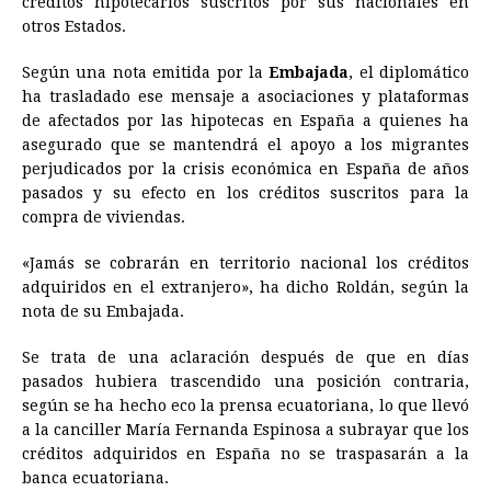
créditos hipotecarios suscritos por sus nacionales en
otros Estados.
b
e
s
a
e
e
l
t
L
o
n
A
d
r
d
i
Según una nota emitida por la
Embajada
, el diplomático
o
g
p
s
e
I
n
ha trasladado ese mensaje a asociaciones y plataformas
de afectados por las hipotecas en España a quienes ha
k
e
p
s
n
k
asegurado que se mantendrá el apoyo a los migrantes
r
t
perjudicados por la crisis económica en España de años
pasados y su efecto en los créditos suscritos para la
compra de viviendas.
«Jamás se cobrarán en territorio nacional los créditos
adquiridos en el extranjero», ha dicho Roldán, según la
nota de su Embajada.
Se trata de una aclaración después de que en días
pasados hubiera trascendido una posición contraria,
según se ha hecho eco la prensa ecuatoriana, lo que llevó
a la canciller María Fernanda Espinosa a subrayar que los
créditos adquiridos en España no se traspasarán a la
banca ecuatoriana.