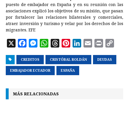
puesto de embajador en España y en su reunión con las
asociaciones explicó los objetivos de su misión, que pasan
por fortalecer las relaciones bilaterales y comerciales,
atraer inversión y turismo y velar por los derechos de los
migrantes. EFE
X
F
M
W
T
P
L
E
P
C
a
e
h
h
i
i
m
r
o
CREDITOS
c
s
a
CRISTÓBAL ROLDÁN
r
n
n
a
DEUDAS
i
p
e
s
t
e
t
k
i
n
y
EMBAJADOR ECUADOR
ESPAÑA
b
e
s
a
e
e
l
t
L
o
n
A
d
r
d
i
MÁS RELACIONADAS
o
g
p
s
e
I
n
k
e
p
s
n
k
r
t