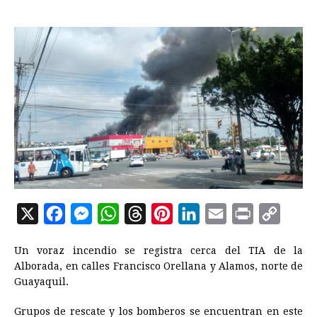
X
F
M
W
T
P
L
E
P
C
a
e
h
h
i
i
m
r
o
Un voraz incendio se registra cerca del TIA de la
c
s
a
r
n
n
a
i
p
Alborada, en calles Francisco Orellana y Alamos, norte de
e
s
t
e
t
k
i
n
y
Guayaquil.
b
e
s
a
e
e
l
t
L
Grupos de rescate y los bomberos se encuentran en este