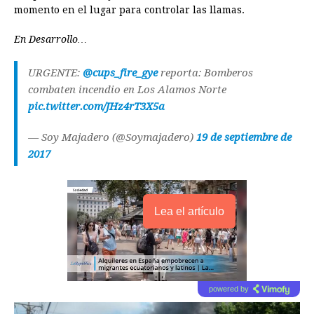
o
n
A
d
r
d
i
momento en el lugar para controlar las llamas.
o
g
p
s
e
I
n
En Desarrollo…
k
e
p
s
n
k
r
t
URGENTE:
@cups_fire_gye
reporta: Bomberos
combaten incendio en Los Alamos Norte
pic.twitter.com/JHz4rT3X5a
— Soy Majadero (@Soymajadero)
19 de septiembre de
2017
Lea el artículo
powered by