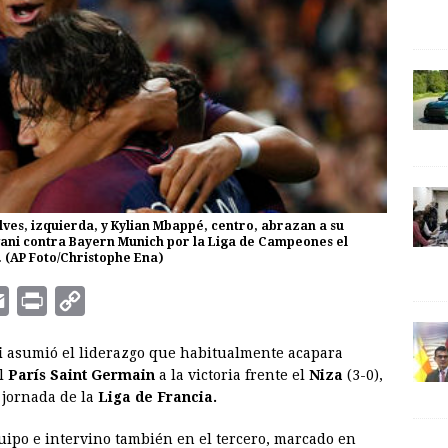
lves, izquierda, y Kylian Mbappé, centro, abrazan a su
ani contra Bayern Munich por la Liga de Campeones el
. (AP Foto/Christophe Ena)
E
P
C
m
r
o
i
asumió el liderazgo que habitualmente acapara
a
i
p
al
París Saint Germain
a la victoria frente el
Niza
(3-0),
i
n
y
jornada de la
Liga de Francia.
l
t
L
uipo e intervino también en el tercero, marcado en