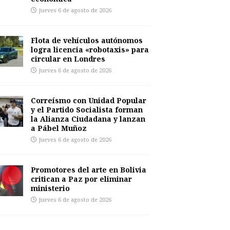
jueves 6 de agosto de 2026
Flota de vehículos autónomos
logra licencia «robotaxis» para
circular en Londres
jueves 6 de agosto de 2026
Correísmo con Unidad Popular
y el Partido Socialista forman
la Alianza Ciudadana y lanzan
a Pábel Muñoz
jueves 6 de agosto de 2026
Promotores del arte en Bolivia
critican a Paz por eliminar
ministerio
jueves 6 de agosto de 2026