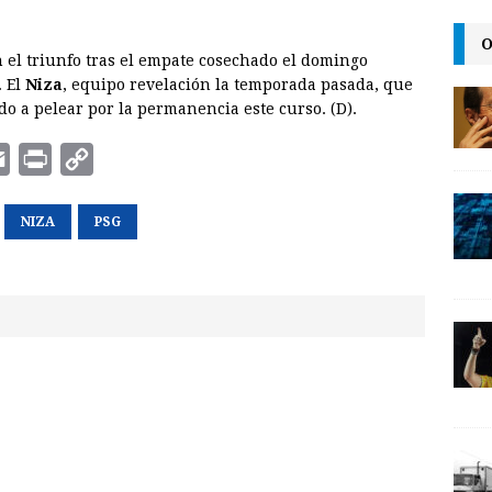
i
n
O
 el triunfo tras el empate cosechado el domingo
k
. El
Niza
, equipo revelación la temporada pasada, que
do a pelear por la permanencia este curso. (D).
E
P
C
m
r
o
a
NIZA
i
p
PSG
i
n
y
l
t
L
i
n
k