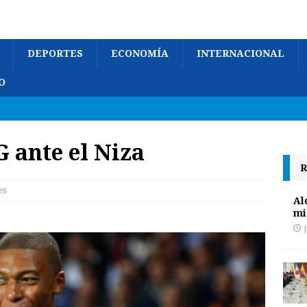
DEPORTES
ECONOMÍA
INTERNACIONAL
O
G ante el Niza
R
es
Al
mi