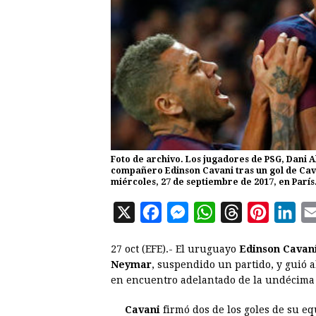
Foto de archivo. Los jugadores de PSG, Dani A
compañero Edinson Cavani tras un gol de Cav
miércoles, 27 de septiembre de 2017, en París
X
F
M
W
T
P
L
a
e
h
h
i
i
27 oct (EFE).- El uruguayo
Edinson Cavan
c
s
a
r
n
n
Neymar
, suspendido un partido, y guió 
e
s
t
e
t
k
en encuentro adelantado de la undécima 
b
e
s
a
e
e
Cavani
firmó dos de los goles de su eq