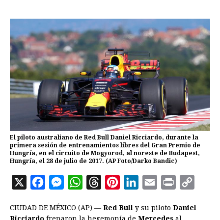
El piloto australiano de Red Bull Daniel Ricciardo, durante la
primera sesión de entrenamientos libres del Gran Premio de
Hungría, en el circuito de Mogyorod, al noreste de Budapest,
Hungría, el 28 de julio de 2017. (AP Foto/Darko Bandic)
X
F
M
W
T
P
L
E
P
C
a
e
h
h
i
i
m
r
o
CIUDAD DE MÉXICO (AP) —
Red Bull
y su piloto
Daniel
c
s
a
r
n
n
a
i
p
Ricciardo
frenaron la hegemonía de
Mercedes
al