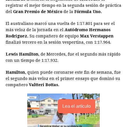
e
s
t
e
t
k
i
n
y
registrar el mejor tiempo en la segunda sesión de práctica
del
Gran Premio de México
b
e
s
a
de la
e
Fórmula Uno.
e
l
t
L
o
n
A
d
r
d
i
El australiano marcó una vuelta de 1:17.801 para ser el
o
g
p
s
e
I
n
más veloz de la jornada en el
Autódromo Hermanos
Rodríguez.
Su compañero de equipo
Max Verstappen
k
e
p
s
n
k
finalizó tercero en la sesión vespertina, con 1:17.964.
r
t
Lewis Hamilton
, de Mercedes, fue el segundo más rápido
con un tiempo de 1:17.932.
Hamilton
, quien puede coronarse este fin de semana, fue
el segundo más veloz en el primer ensayo que dominó su
compañero
Valtteri Bottas.
Lea el artículo