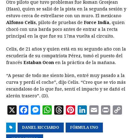
Otro piloto que tuvo problemas fue Roman Grosjean
(Haas), quien se salió de la pista en la segunda sesión y
estuvo cerca de estrellarse con un muro. El mexicano
Alfonso Celis
, piloto de pruebas de
Force India
, quien
chocó con una barda poco antes de entrar a la recta
principal en la que fue su 17ma vuelta al circuito.
Celis, de 21 años y quien está en su segundo año con la
escudería de su compatriota Pérez, tomó el puesto del
francés
Estaban Ocon
en la práctica de la mañana.
“A pesar de todo me siento bien, entré muy pasado a la
curva y perdí el coche”, dijo Celis. “Creo que se vio más
escandaloso de lo que fue, sentí el impacto y se dañó el
alerón trasero”. (D).
X
F
M
W
T
P
L
E
P
C
a
e
h
h
i
i
m
r
o
DANIEL RICCIARDO
c
s
a
r
FÓRMULA UNO
n
n
a
i
p
e
s
t
e
t
k
i
n
y