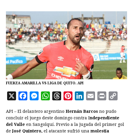
FUERZA AMARILLA VS LIGA DE QUITO. API
X
F
M
W
T
P
L
E
P
C
a
e
h
h
i
i
m
r
o
API – El delantero argentino
Hernán Barcos
no pudo
c
s
a
r
n
n
a
i
p
concluir el juego deste domingo contra I
ndependiente
e
s
t
e
t
k
i
n
y
del Valle
en Sangolquí. Previo a la jugada del primer gol
de
José Quintero,
b
e
el atacante sufrió una
s
a
e
e
molestia
l
t
L