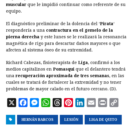
muscular
que le impidió continuar como referente de su
o
n
A
d
r
d
i
equipo.
o
g
p
s
e
I
n
El diagnóstico preliminar de la dolencia del ‘
Pirata
‘
k
e
p
s
n
k
respondería a una
contractura en el gemelo de la
r
t
pierna derecha
y este lunes se le realizará la resonancia
magnética de rigo para descartar daños mayores o que
afecten al sistema óseo de su extremidad.
Richard Cabezas, fisioterapista de
Liga
, confirmó a los
medios capitalinos en
Pomasqui
que el delantero tendrá
una
recuperación aproximada de tres semanas
, en las
cuales se tratará de fortalecer la extremidad y no tener
problemas de mayor calado en el futuro cercano. (D).
X
F
M
W
T
P
L
E
P
C
a
e
h
h
i
i
m
r
o
HERNÁN BARCOS
c
s
a
r
LESIÓN
n
n
LIGA DE QUITO
a
i
p
e
s
t
e
t
k
i
n
y