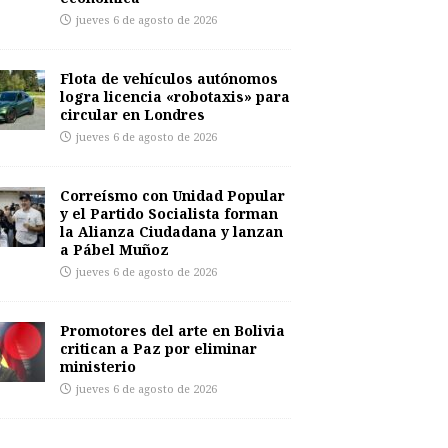
jueves 6 de agosto de 2026
Flota de vehículos autónomos
logra licencia «robotaxis» para
circular en Londres
jueves 6 de agosto de 2026
Correísmo con Unidad Popular
y el Partido Socialista forman
la Alianza Ciudadana y lanzan
a Pábel Muñoz
jueves 6 de agosto de 2026
Promotores del arte en Bolivia
critican a Paz por eliminar
ministerio
jueves 6 de agosto de 2026