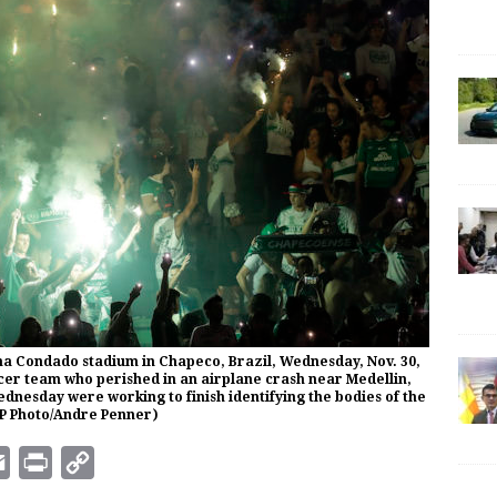
a Condado stadium in Chapeco, Brazil, Wednesday, Nov. 30,
ccer team who perished in an airplane crash near Medellin,
nesday were working to finish identifying the bodies of the
(AP Photo/Andre Penner)
E
P
C
m
r
o