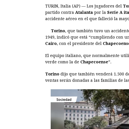
TURIN, Italia (AP) — Los jugadores del
To
c
s
a
r
n
n
partido contra
Atalanta
por la
Serie A it
e
s
t
e
t
k
accidente aéreo en el que falleció la may
b
e
s
a
e
e
Torino
, que también tuvo un accident
o
n
A
d
r
d
1949, indicó que está “cumpliendo con un
o
g
p
s
e
I
Cairo
, con el presidente del
Chapecoens
k
e
p
s
n
El equipo italiano, que normalmente util
r
t
verde como la de
Chapecoense
”.
Torino
dijo que también venderá 1.500 de 
ventas serán donadas a las familias de las