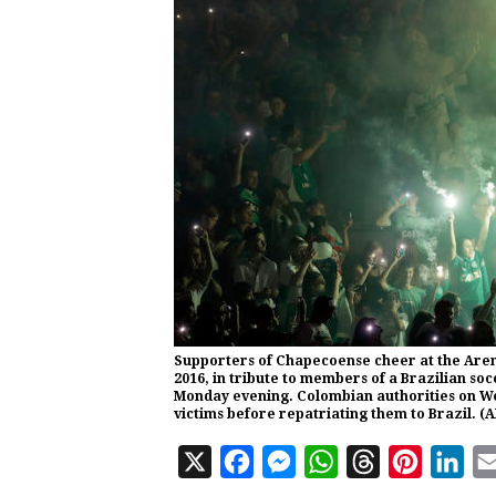
Supporters of Chapecoense cheer at the Aren
2016, in tribute to members of a Brazilian so
Monday evening. Colombian authorities on Wed
victims before repatriating them to Brazil. 
X
F
M
W
T
P
L
a
e
h
h
i
i