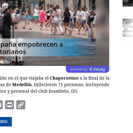
powered by
ión en el que viajaba el
Chapecoense
a la final de la
ras de
Medellín
. Fallecieron 71 personas, incluyendo
co y personal del club brasileño. (D).
E
P
C
m
r
o
INO
a
i
p
i
n
y