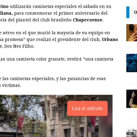
rino
utilizarán camisetas especiales el sábado en su
a
i
p
O
aliana,
para conmemorar el primer aniversario del
i
n
y
oría del plantel del club brasileño
Chapecoense
.
l
t
L
e aéreo en el que murió la mayoría de su equipo en
i
a promesa” que realizó el presidente del club,
Urbano
n
e
, Des Nes Filho.
k
iza una camiseta color granate, vestirá “una camiseta
las camisetas especiales, y las ganancias de esas
 víctimas.
Lea el artículo