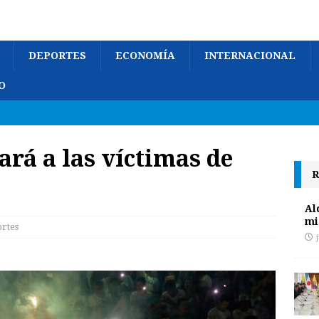
DEPORTES
ECONOMÍA
INTERNACIONAL
O
rá a las víctimas de
R
Al
mi
rtes