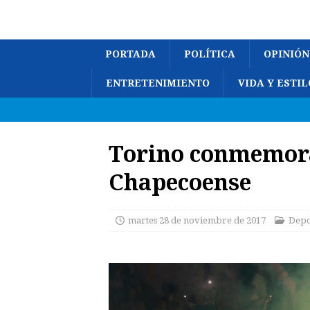
PORTADA
POLÍTICA
OPINIÓN
ENTRETENIMIENTO
VIDA Y ESTIL
Torino conmemora
Chapecoense
martes 28 de noviembre de 2017
Depo