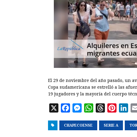
El 29 de noviembre del año pasado, un av
Copa sudamericana se estrelló a las afue
19 jugadores y la mayoría del cuerpo técni
X
F
M
W
T
P
L
a
e
h
h
i
i
CHAPECOENSE
c
s
a
SERIE A
r
n
n
TOR
e
s
t
e
t
k