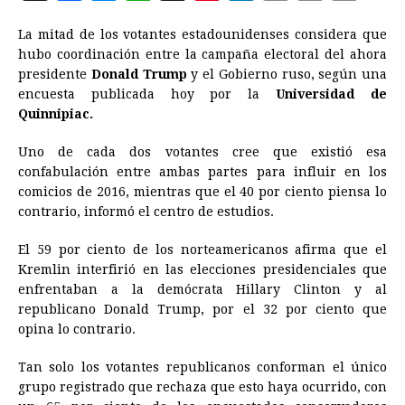
a
e
h
h
i
i
m
r
o
La mitad de los votantes estadounidenses considera que
c
s
a
r
n
n
a
i
p
hubo coordinación entre la campaña electoral del ahora
e
s
t
e
t
k
i
n
y
presidente
Donald Trump
y el Gobierno ruso, según una
encuesta publicada hoy por la
b
e
s
a
e
e
Universidad de
l
t
L
Quinnipiac.
o
n
A
d
r
d
i
o
g
p
s
e
I
n
Uno de cada dos votantes cree que existió esa
confabulación entre ambas partes para influir en los
k
e
p
s
n
k
comicios de 2016, mientras que el 40 por ciento piensa lo
r
t
contrario, informó el centro de estudios.
El 59 por ciento de los norteamericanos afirma que el
Kremlin interfirió en las elecciones presidenciales que
enfrentaban a la demócrata Hillary Clinton y al
republicano Donald Trump, por el 32 por ciento que
opina lo contrario.
Tan solo los votantes republicanos conforman el único
grupo registrado que rechaza que esto haya ocurrido, con