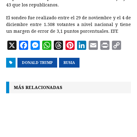
43 que los republicanos.
El sondeo fue realizado entre el 29 de noviembre y el 4 de
diciembre entre 1.508 votantes a nivel nacional y tiene
un margen de error de 3,1 puntos porcentuales. EFE
X
F
M
W
T
P
L
E
P
C
a
e
h
h
i
i
m
r
o
DONALD TRUMP
c
s
a
r
RUSIA
n
n
a
i
p
e
s
t
e
t
k
i
n
y
b
e
s
a
e
e
l
t
L
MÁS RELACIONADAS
o
n
A
d
r
d
i
o
g
p
s
e
I
n
k
e
p
s
n
k
r
t