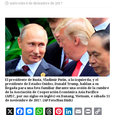
miércoles 6 de diciembre de 2017
El presidente de Rusia, Vladimir Putin, a la izquierda, y el
presidente de Estados Unidos, Donald Trump, hablan a su
llegada para una foto familiar durante una sesión de la cumbre
de la Asociación de Cooperación Económica Asia Pacífico
(APEC, por sus siglas en inglés) en Danang, Vietnam, e sábado 11
de noviembre de 2017. (AP Foto/Hau Dinh)
X
F
M
W
T
P
L
E
P
C