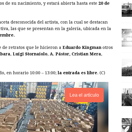
os de su nacimiento, y estará abierta hasta este
20 de
i
n
y
l
t
L
ceta desconocida del artista, con la cual se destacan
i
ctiva, las que se presentan en la galería, ubicada en la
n
iembre.
k
 de retratos que le hicieron a
Eduardo Kingman
otros
ábara
,
Luigi Stornaiolo
,
A. Pástor, Cristian Mera
,
do, en horario 10:00 – 13:00;
la entrada es libre
. (C)
Lea el artículo