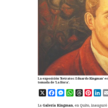
La exposición 'Retratos: Eduardo Kingman' es
tomada de 'La Hora'.
X
F
M
W
T
P
L
a
e
h
h
i
i
La
Galería Kingman
, en Quito, inauguró
c
s
a
r
n
n