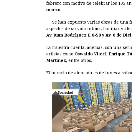
febrero con motivo de celebrar los 105 añ
e
s
t
e
t
k
marzo.
b
e
s
a
e
e
Se han expuesto varias obras de una fa
o
n
A
d
r
d
aspectos de su vida íntima, familiar y afe
o
g
p
s
e
I
Av. Juan Rodríguez E 8-58 y Av. 6 de Dic
k
e
p
s
n
La muestra cuenta, además, con una serie
r
t
artistas como
Oswaldo Viteri
,
Enrique T
Martínez
, entre otros.
El horario de atención es de lunes a sába