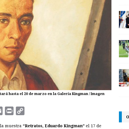
tará hasta el 20 de marzo en la Galería Kingman / Imagen
E
P
C
O
m
r
o
 la muestra
“Retratos, Eduardo Kingman”
el 17 de
a
i
p