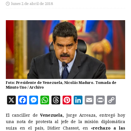
lunes 2 de abril de 2018
Foto: Presidente de Venezuela, Nicolás Maduro. Tomada de
Minuto Uno / Archivo
X
F
M
W
T
P
L
E
P
C
a
e
h
h
i
i
m
r
o
El canciller de
Venezuela,
Jorge Arreaza, entregó hoy
c
s
a
r
n
n
a
i
p
una nota de protesta al jefe de la misión diplomática
e
s
t
e
t
k
i
n
y
suiza en el país, Didier Chassot, en «
rechazo a las