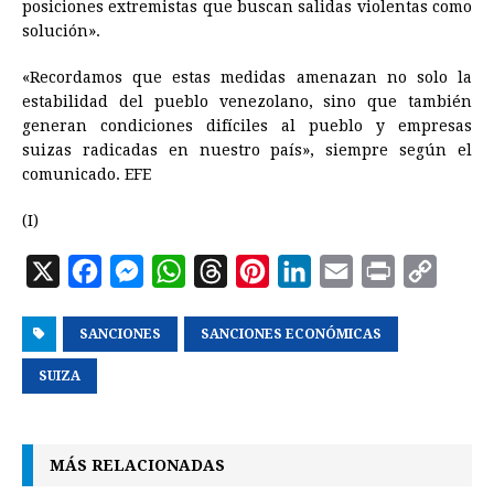
posiciones extremistas que buscan salidas violentas como
solución».
«Recordamos que estas medidas amenazan no solo la
estabilidad del pueblo venezolano, sino que también
generan condiciones difíciles al pueblo y empresas
suizas radicadas en nuestro país», siempre según el
comunicado. EFE
(I)
X
F
M
W
T
P
L
E
P
C
a
e
h
h
i
i
m
r
o
SANCIONES
c
s
a
SANCIONES ECONÓMICAS
r
n
n
a
i
p
e
s
t
e
t
k
i
n
y
SUIZA
b
e
s
a
e
e
l
t
L
o
n
A
d
r
d
i
MÁS RELACIONADAS
o
g
p
s
e
I
n