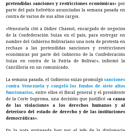
pretendidas sanciones y restricciones económicas
b
e
s
a
e
e
l
t
» por
L
parte del país helvético anunciadas la semana pasada en
o
n
A
d
r
d
i
contra de varios de sus altos cargos.
o
g
p
s
e
I
n
«Venezuela citó a Didier Chassot, encargado de negocios
k
e
p
s
n
k
de la Confederación Suiza en el país, para entregar en
r
t
nombre del Gobierno Bolivariano una nota de protesta en
rechazo a las pretendidas sanciones y restricciones
económicas por parte del Gobierno de la Confederación
Suiza en contra de la Patria de Bolívar», informó la
Cancillería en un comunicado.
La semana pasada, el Gobierno suizo promulgó
sanciones
contra Venezuela y congeló los fondos de siete altos
funcionarios
, entre ellos el fiscal general y el presidente
de la Corte Suprema, una decisión que justificó «
a causa
de las violaciones a los derechos humanos y al
deterioro del estado de derecho y de las instituciones
democráticas
«.
En la nota entregada hoy por el jefe de la diplomacia