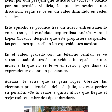
avión por otra pasajera que le acusó de «robar» a México
por su pensión vitalicia, lo que desencadenó una
b
e
s
a
e
e
l
t
L
discusión, según se ve en un video difundido en redes
o
n
A
d
r
d
i
sociales.
o
g
p
s
e
I
n
Este episodio se produce tras un nuevo enfrentamiento
k
e
p
s
n
k
entre
Fox
y el candidato izquierdista Andrés Manuel
r
t
López Obrador, después que éste propusiera suspender
las pensiones que reciben los expresidentes mexicanos.
En el video, grabado con un teléfono celular, se ve
a
Fox
sentado dentro de un avión e increpado por una
mujer a la que no se le ve el rostro y que llama al
expresidente «señor sin pensiones».
Además, le avisa que si gana López Obrador las
elecciones presidenciales del 1 de julio, Fox va a perder
su pensión: «Se la vamos a quitar ahora que llegue el
‘Peje’ (sobrenombre de López Obrador)».