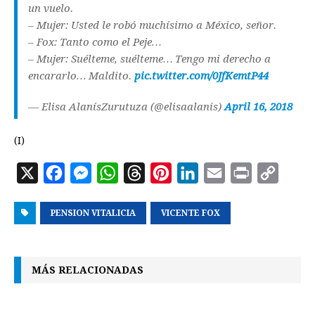
un vuelo.
– Mujer: Usted le robó muchísimo a México, señor.
– Fox: Tanto como el Peje…
– Mujer: Suélteme, suélteme… Tengo mi derecho a
encararlo… Maldito.
pic.twitter.com/0JfKemtP44
— Elisa AlanísZurutuza (@elisaalanis)
April 16, 2018
(I)
X
F
M
W
T
P
L
E
P
C
a
e
h
h
i
i
m
r
o
PENSION VITALICIA
c
s
a
r
VICENTE FOX
n
n
a
i
p
e
s
t
e
t
k
i
n
y
b
e
s
a
e
e
l
t
L
MÁS RELACIONADAS
o
n
A
d
r
d
i
o
g
p
s
e
I
n