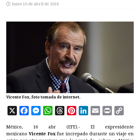
lunes 16 de abril de 2018
Vicente Fox, foto tomada de internet.
X
F
M
W
T
P
L
E
P
C
a
e
h
h
i
i
m
r
o
México, 16 abr (EFE).- El expresidente
c
s
a
r
n
n
a
i
p
mexicano
Vicente Fox
fue increpado durante un viaje en
e
s
t
e
t
k
i
n
y